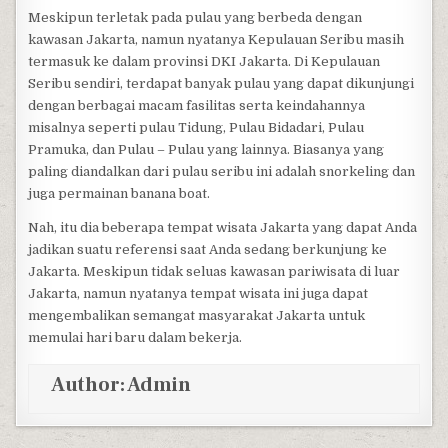
Meskipun terletak pada pulau yang berbeda dengan
kawasan Jakarta, namun nyatanya Kepulauan Seribu masih
termasuk ke dalam provinsi DKI Jakarta. Di Kepulauan
Seribu sendiri, terdapat banyak pulau yang dapat dikunjungi
dengan berbagai macam fasilitas serta keindahannya
misalnya seperti pulau Tidung, Pulau Bidadari, Pulau
Pramuka, dan Pulau – Pulau yang lainnya. Biasanya yang
paling diandalkan dari pulau seribu ini adalah snorkeling dan
juga permainan banana boat.
Nah, itu dia beberapa tempat wisata Jakarta yang dapat Anda
jadikan suatu referensi saat Anda sedang berkunjung ke
Jakarta. Meskipun tidak seluas kawasan pariwisata di luar
Jakarta, namun nyatanya tempat wisata ini juga dapat
mengembalikan semangat masyarakat Jakarta untuk
memulai hari baru dalam bekerja.
Author:
Admin