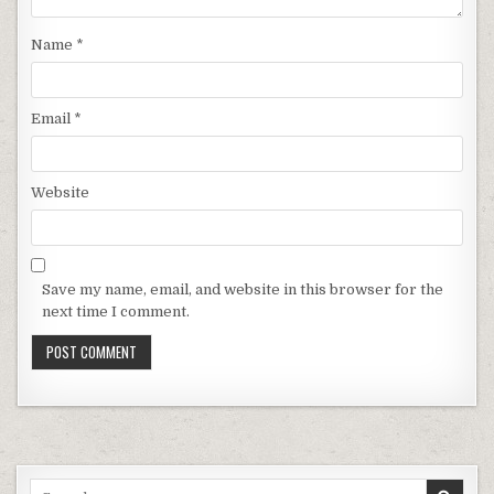
Name
*
Email
*
Website
Save my name, email, and website in this browser for the
next time I comment.
Search for: