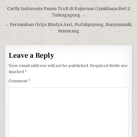
Post navigation
Carfix Indonesia Panen Trofi di Kejurnas Gymkhana Seri 2
Tulungagung →
← Perumahan Griya Madya Asri, Pudakpayung, Banyumanik,
Semarang
Leave a Reply
Your email address will not be published.
Required fields are
marked
*
Comment
*