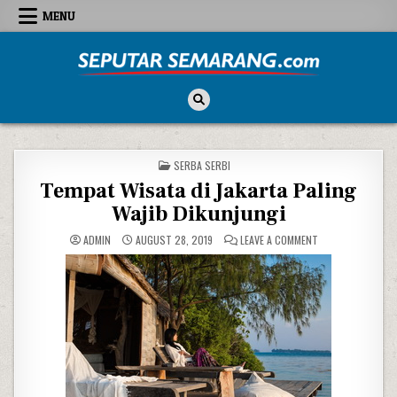
Skip to content
MENU
Seputar Semarang
All About Semarang
POSTED IN
SERBA SERBI
Tempat Wisata di Jakarta Paling
Wajib Dikunjungi
ON TEMPAT WISATA
ADMIN
AUGUST 28, 2019
LEAVE A COMMENT