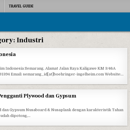
TRAVEL GUIDE
gory:
Industri
onesia
OEHRINGER INGELHEIM INDONESIA
im Indonesia Semarang. Alamat Jalan Raya Kaligawe KM 3/46A
1394 Email: semarang_id[at]boehringer-ingelheim.com Website:…
Pengganti Plywood dan Gypsum
NUSABOARD & NUSAPLANK, PENGGANTI PLYWOOD DAN GYPSUM
od dan Gypsum Nusaboard & Nusaplank dengan karakteristik Tahan
Mudah dipotong,…