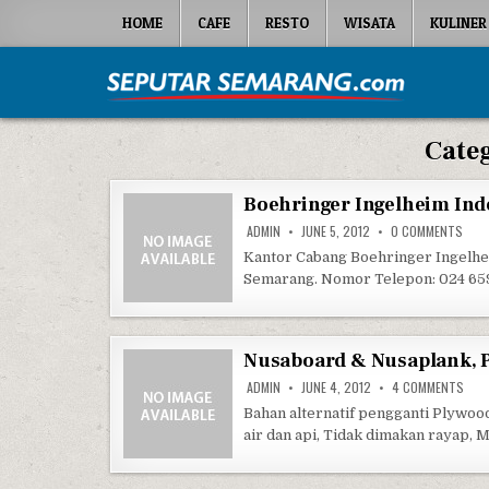
Skip to content
HOME
CAFE
RESTO
WISATA
KULINER
Seputar Semarang
All About Semarang
Cate
Boehringer Ingelheim Ind
ON B
ADMIN
JUNE 5, 2012
0 COMMENTS
Kantor Cabang Boehringer Ingelhe
Semarang. Nomor Telepon: 024 659
Nusaboard & Nusaplank, 
ON 
ADMIN
JUNE 4, 2012
4 COMMENTS
Bahan alternatif pengganti Plywo
air dan api, Tidak dimakan rayap, 