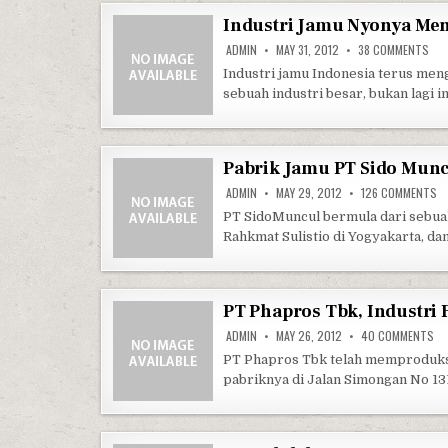
Industri Jamu Nyonya Me
ON 
ADMIN
MAY 31, 2012
38 COMMENTS
Industri jamu Indonesia terus me
sebuah industri besar, bukan lagi 
Pabrik Jamu PT Sido Mun
ON
ADMIN
MAY 29, 2012
126 COMMENTS
PT SidoMuncul bermula dari sebuah 
Rahkmat Sulistio di Yogyakarta, da
PT Phapros Tbk, Industri
ON
ADMIN
MAY 26, 2012
40 COMMENTS
PT Phapros Tbk telah memproduksi
pabriknya di Jalan Simongan No 1