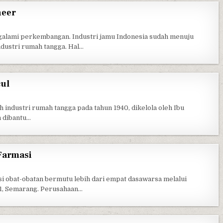
neer
INDUSTRI JAMU NYONYA MENEER
ngalami perkembangan. Industri jamu Indonesia sudah menuju
industri rumah tangga. Hal…
cul
 PABRIK JAMU PT SIDO MUNCUL
industri rumah tangga pada tahun 1940, dikelola oleh Ibu
n dibantu…
 Farmasi
 PT PHAPROS TBK, INDUSTRI FARMASI
 obat-obatan bermutu lebih dari empat dasawarsa melalui
31, Semarang. Perusahaan…