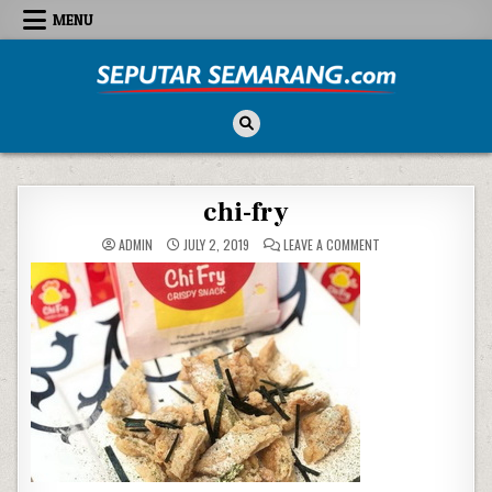
Skip to content
MENU
Seputar Semarang
All About Semarang
chi-fry
ON CHI-FRY
ADMIN
JULY 2, 2019
LEAVE A COMMENT