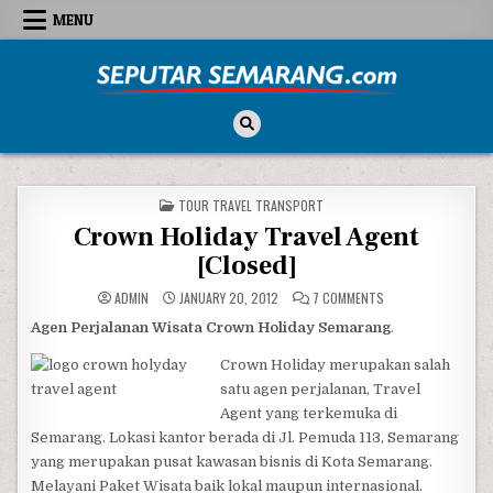
Skip to content
MENU
Seputar Semarang
All About Semarang
POSTED IN
TOUR TRAVEL TRANSPORT
Crown Holiday Travel Agent
[Closed]
ON CROWN HOLIDAY 
ADMIN
JANUARY 20, 2012
7 COMMENTS
Agen Perjalanan Wisata Crown Holiday Semarang
.
Crown Holiday merupakan salah
satu agen perjalanan, Travel
Agent yang terkemuka di
Semarang. Lokasi kantor berada di Jl. Pemuda 113, Semarang
yang merupakan pusat kawasan bisnis di Kota Semarang.
Melayani Paket Wisata baik lokal maupun internasional.