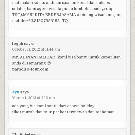
mat malam sdrku andinan s,salam kenal dan sukses
selalu.( kami agent wisata pulau lombok/ abadi group
T&T),MARI KITA BEKERJASAMA dibidang wisata,mr.joni,
mobile:+62.81907593182_TQ.
teguh
says:
October 11, 2012 at 11:44 am
Mr. ADINAN SAMDAR , kami bisa bantu untuk keperluan
anda di semarang 🙂
paradiso-tour.com
ayu
says:
March 1, 2013 at 7:10 am
ada yang bia kami bantu dari crown holiday
tiket murah dan tour packet termewah dan terhemat
Ebi Febri
says: