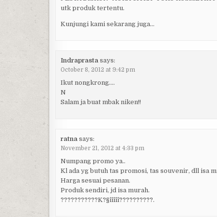
utk produk tertentu.
Kunjungi kami sekarang juga…
Indraprasta
says:
October 8, 2012 at 9:42 pm
Ikut nongkrong….
N
Salam ja buat mbak niken!!
ratna
says:
November 21, 2012 at 4:33 pm
Numpang promo ya..
Kl ada yg butuh tas promosi, tas souvenir, dll is
Harga sesuai pesanan.
Produk sendiri, jd isa murah.
???????????K?§îîîîî??????????.