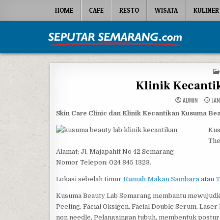
Skip to content
HOME
CAFE
RESTO
WISATA
KULINER
Seputar Semarang
All About Semarang
Klinik Kecant
ADMIN
JAN
Skin Care Clinic dan Klinik Kecantikan Kusuma B
Kus
The
Alamat: Jl. Majapahit No 42 Semarang
Nomor Telepon: 024 845 1323.
Lokasi sebelah timur
Rumah Makan Sambara
atau
T
Kusuma Beauty Lab Semarang membantu mewujudkan 
Peeling, Facial Oksigen, Facial Double Serum, Las
non needle, Pelangsingan tubuh, membentuk postur tu