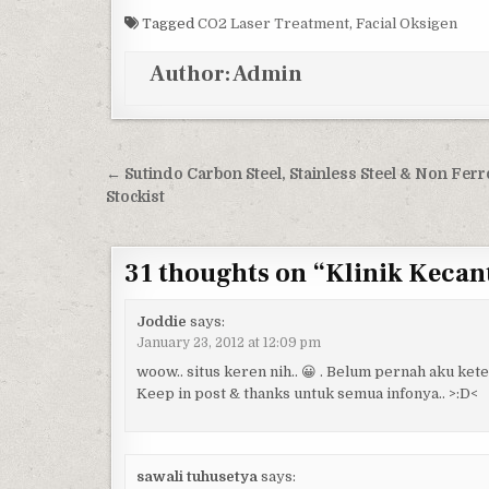
Tagged
CO2 Laser Treatment
,
Facial Oksigen
Author:
Admin
Post navigation
← Sutindo Carbon Steel, Stainless Steel & Non Fer
Stockist
31 thoughts on “
Klinik Kecan
Joddie
says:
January 23, 2012 at 12:09 pm
woow.. situs keren nih.. 😀 . Belum pernah aku ke
Keep in post & thanks untuk semua infonya.. >:D<
sawali tuhusetya
says: