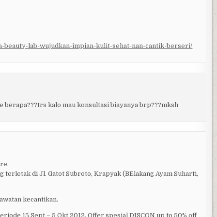
-beauty-lab-wujudkan-impian-kulit-sehat-nan-cantik-berseri/
e berapa???trs kalo mau konsultasi biayanya brp???mksh
re.
rletak di Jl. Gatot Subroto, Krapyak (BElakang Ayam Suharti,
awatan kecantikan.
e 15 Sept – 5 Okt 2012. Offer spesial DISCON up to 50% off