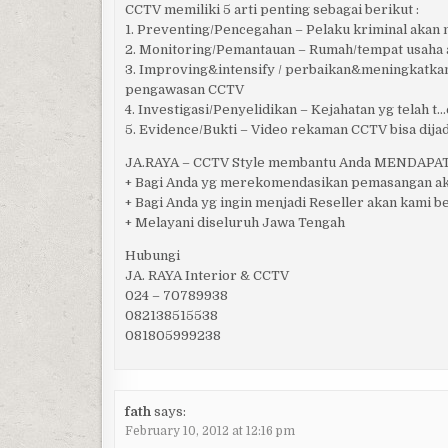
CCTV memiliki 5 arti penting sebagai berikut :
1. Preventing/Pencegahan – Pelaku kriminal aka
2. Monitoring/Pemantauan – Rumah/tempat usaha 
3. Improving&intensify / perbaikan&meningkatka
pengawasan CCTV
4. Investigasi/Penyelidikan – Kejahatan yg telah 
5. Evidence/Bukti – Video rekaman CCTV bisa dijadi
JA.RAYA – CCTV Style membantu Anda MENDAP
+ Bagi Anda yg merekomendasikan pemasangan ak
+ Bagi Anda yg ingin menjadi Reseller akan kami 
+ Melayani diseluruh Jawa Tengah
Hubungi
JA. RAYA Interior & CCTV
024 – 70789938
082138515538
081805999238
fath
says:
February 10, 2012 at 12:16 pm