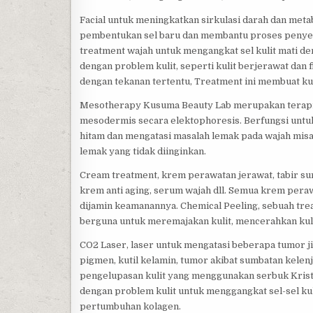
Facial untuk meningkatkan sirkulasi darah dan metab
pembentukan sel baru dan membantu proses penyera
treatment wajah untuk mengangkat sel kulit mati 
dengan problem kulit, seperti kulit berjerawat dan
dengan tekanan tertentu, Treatment ini membuat kul
Mesotherapy Kusuma Beauty Lab merupakan terapi d
mesodermis secara elektophoresis. Berfungsi unt
hitam dan mengatasi masalah lemak pada wajah misa
lemak yang tidak diinginkan.
Cream treatment, krem perawatan jerawat, tabir s
krem anti aging, serum wajah dll. Semua krem pera
dijamin keamanannya. Chemical Peeling, sebuah tre
berguna untuk meremajakan kulit, mencerahkan kuli
CO2 Laser, laser untuk mengatasi beberapa tumor jin
pigmen, kutil kelamin, tumor akibat sumbatan kelen
pengelupasan kulit yang menggunakan serbuk Krist
dengan problem kulit untuk menggangkat sel-sel ku
pertumbuhan kolagen.