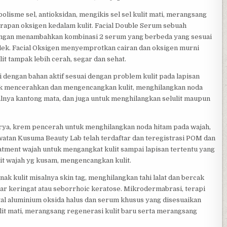
olisme sel, antioksidan, mengikis sel sel kulit mati, merangsang
pan oksigen kedalam kulit. Facial Double Serum sebuah
dengan menambahkan kombinasi 2 serum yang berbeda yang sesuai
 flek. Facial Oksigen menyemprotkan cairan dan oksigen murni
it tampak lebih cerah, segar dan sehat.
engan bahan aktif sesuai dengan problem kulit pada lapisan
uk mencerahkan dan mengencangkan kulit, menghilangkan noda
lnya kantong mata, dan juga untuk menghilangkan selulit maupun
urya, krem pencerah untuk menghilangkan noda hitam pada wajah,
watan Kusuma Beauty Lab telah terdaftar dan teregistrasi POM dan
atment wajah untuk mengangkat kulit sampai lapisan tertentu yang
t wajah yg kusam, mengencangkan kulit.
ak kulit misalnya skin tag, menghilangkan tahi lalat dan bercak
jar keringat atau seborrhoic keratose. Mikrodermabrasi, terapi
al aluminium oksida halus dan serum khusus yang disesuaikan
lit mati, merangsang regenerasi kulit baru serta merangsang