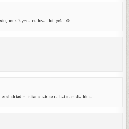
o sing murah yen ora duwe duit pak… 😀
berubah jadi cristian sugiono palagi masedi… hhh…