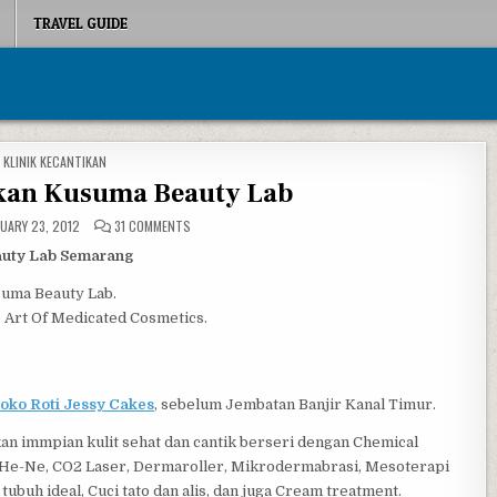
TRAVEL GUIDE
POSTED IN
KLINIK KECANTIKAN
ikan Kusuma Beauty Lab
ON KLINIK KECANTIKAN KUSUMA BEAUTY LAB
UARY 23, 2012
31 COMMENTS
eauty Lab Semarang
uma Beauty Lab.
 Art Of Medicated Cosmetics.
oko Roti Jessy Cakes
, sebelum Jembatan Banjir Kanal Timur.
immpian kulit sehat dan cantik berseri dengan Chemical
er He-Ne, CO2 Laser, Dermaroller, Mikrodermabrasi, Mesoterapi
buh ideal, Cuci tato dan alis, dan juga Cream treatment.