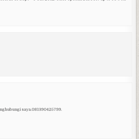
a mnghubungi saya.081390425799.