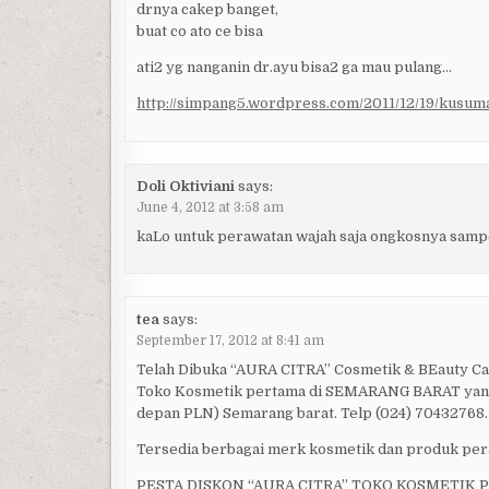
drnya cakep banget,
buat co ato ce bisa
ati2 yg nanganin dr.ayu bisa2 ga mau pulang…
http://simpang5.wordpress.com/2011/12/19/kusuma
Doli Oktiviani
says:
June 4, 2012 at 3:58 am
kaLo untuk perawatan wajah saja ongkosnya samp
tea
says:
September 17, 2012 at 8:41 am
Telah Dibuka “AURA CITRA” Cosmetik & BEauty Ca
Toko Kosmetik pertama di SEMARANG BARAT yang te
depan PLN) Semarang barat. Telp (024) 70432768.
Tersedia berbagai merk kosmetik dan produk per
PESTA DISKON “AURA CITRA” TOKO KOSMETIK Period