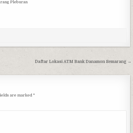
arang Pleburan
Daftar Lokasi ATM Bank Danamon Semarang →
fields are marked
*