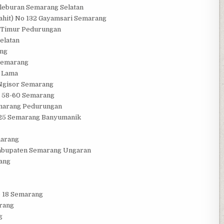
Pleburan Semarang Selatan
pahit) No 132 Gayamsari Semarang
g Timur Pedurungan
elatan
ang
 Semarang
a Lama
Ngisor Semarang
o 58-60 Semarang
emarang Pedurungan
-225 Semarang Banyumanik
marang
 Kabupaten Semarang Ungaran
rang
 18 Semarang
rang
g