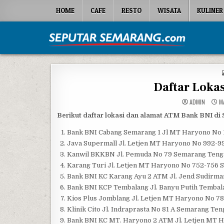
Skip to content
HOME
CAFE
RESTO
WISATA
KULINER
Seputar Semarang
All About Semarang
Daftar Loka
ADMIN
MA
Berikut daftar lokasi dan alamat ATM Bank BNI di
Bank BNI Cabang Semarang 1 Jl MT Haryono No
Java Supermall Jl. Letjen MT Haryono No 992-
Kanwil BKKBN Jl. Pemuda No 79 Semarang Teng
Karang Turi Jl. Letjen MT Haryono No 752-756
Bank BNI KC Karang Ayu 2 ATM Jl. Jend Sudirma
Bank BNI KCP Tembalang Jl. Banyu Putih Temba
Kios Plus Jomblang Jl. Letjen MT Haryono No 
Klinik Cito Jl. Indraprasta No 81 A Semarang Te
Bank BNI KC MT. Haryono 2 ATM Jl. Letjen MT 