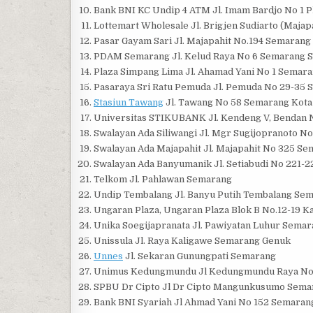
Bank BNI KC Undip 4 ATM Jl. Imam Bardjo No 1 
Lottemart Wholesale Jl. Brigjen Sudiarto (Maja
Pasar Gayam Sari Jl. Majapahit No.194 Semaran
PDAM Semarang Jl. Kelud Raya No 6 Semarang S
Plaza Simpang Lima Jl. Ahamad Yani No 1 Semar
Pasaraya Sri Ratu Pemuda Jl. Pemuda No 29-35
Stasiun Tawang
Jl. Tawang No 58 Semarang Kot
Universitas STIKUBANK Jl. Kendeng V, Bendan 
Swalayan Ada Siliwangi Jl. Mgr Sugijopranoto N
Swalayan Ada Majapahit Jl. Majapahit No 325 S
Swalayan Ada Banyumanik Jl. Setiabudi No 221
Telkom Jl. Pahlawan Semarang
Undip Tembalang Jl. Banyu Putih Tembalang Se
Ungaran Plaza, Ungaran Plaza Blok B No.12-19
Unika Soegijapranata Jl. Pawiyatan Luhur Sema
Unissula Jl. Raya Kaligawe Semarang Genuk
Unnes
Jl. Sekaran Gunungpati Semarang
Unimus Kedungmundu Jl Kedungmundu Raya No
SPBU Dr Cipto Jl Dr Cipto Mangunkusumo Sema
Bank BNI Syariah Jl Ahmad Yani No 152 Semaran