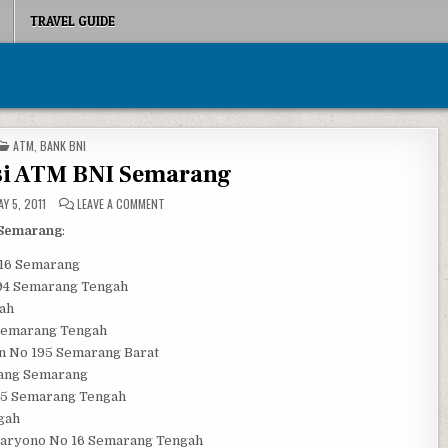
TRAVEL GUIDE
POSTED IN
ATM
,
BANK BNI
si ATM BNI Semarang
ON DAFTAR LOKASI ATM BNI SEMARANG
Y 5, 2011
LEAVE A COMMENT
 Semarang
:
 16 Semarang
994 Semarang Tengah
ah
 Semarang Tengah
n No 195 Semarang Barat
lang Semarang
785 Semarang Tengah
ngah
Haryono No 16 Semarang Tengah