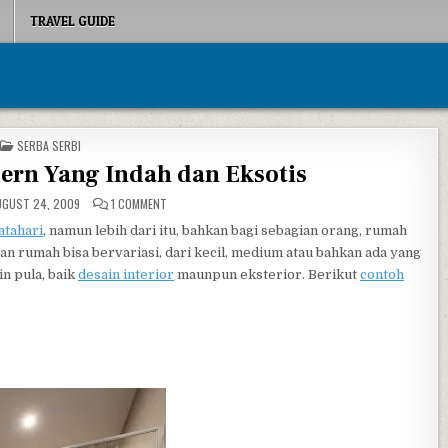
TRAVEL GUIDE
POSTED IN
SERBA SERBI
rn Yang Indah dan Eksotis
ON DESAIN RUMAH MODERN YANG INDAH DAN EKSOTIS
GUST 24, 2009
1 COMMENT
atahari
, namun lebih dari itu, bahkan bagi sebagian orang, rumah
 rumah bisa bervariasi, dari kecil, medium atau bahkan ada yang
n pula, baik
desain interior
maunpun eksterior. Berikut
contoh