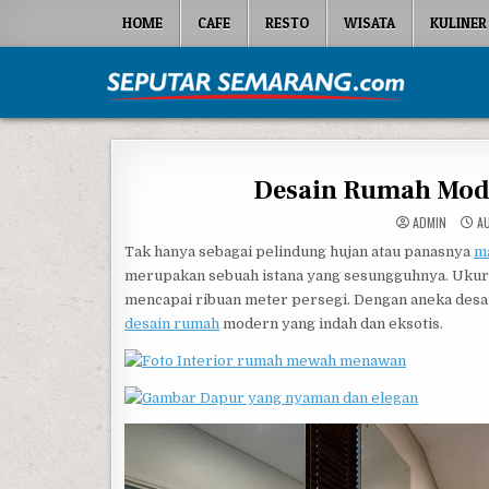
Skip to content
HOME
CAFE
RESTO
WISATA
KULINER
Seputar Semarang
All About Semarang
Desain Rumah Mode
ADMIN
AU
Tak hanya sebagai pelindung hujan atau panasnya
m
merupakan sebuah istana yang sesungguhnya. Ukuran
mencapai ribuan meter persegi. Dengan aneka desai
desain rumah
modern yang indah dan eksotis.