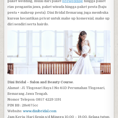
paket wedding, mulai dari paket
prewedding
hingga paket
rias pengantin jawa, paket wisuda hingga paket pesta (baju
pesta + makeup pesta). Dini Bridal Semarang juga membuka
kursus kecantikan privat untuk make up komersial, make up
diri sendiri serta hairdo.
Dini Bridal – Salon and Beauty Course
.
Alamat : Jl. Tlogosari Raya I No 65D Perumahan Tlogosari,
Semarang Jawa Tengah.
Nomor Telepon: 0857 4229 1191
PIN BB : 28e675cc
Website:
www.dinibridal.com
Jam Kerja: Hari Senin s/d Minggu 10.00 – 19.00, Selasa tutup.