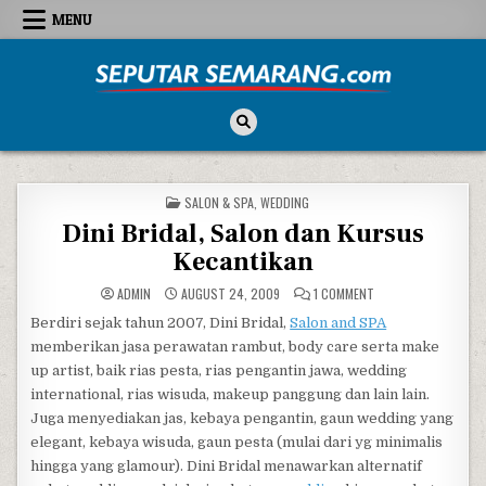
Skip to content
MENU
Seputar Semarang
All About Semarang
POSTED IN
SALON & SPA
,
WEDDING
Dini Bridal, Salon dan Kursus
Kecantikan
ON DINI BRIDAL, SA
ADMIN
AUGUST 24, 2009
1 COMMENT
Berdiri sejak tahun 2007, Dini Bridal,
Salon and SPA
memberikan jasa perawatan rambut, body care serta make
up artist, baik rias pesta, rias pengantin jawa, wedding
international, rias wisuda, makeup panggung dan lain lain.
Juga menyediakan jas, kebaya pengantin, gaun wedding yang
elegant, kebaya wisuda, gaun pesta (mulai dari yg minimalis
hingga yang glamour). Dini Bridal menawarkan alternatif