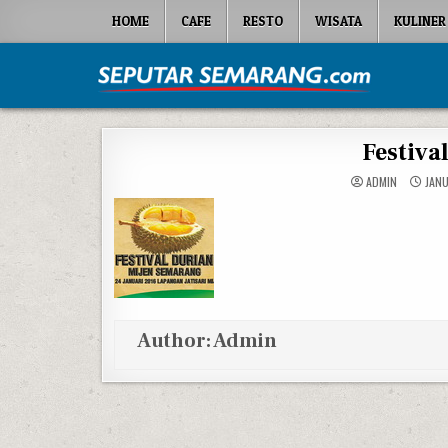
Skip to content
HOME
CAFE
RESTO
WISATA
KULINER
Seputar Semarang
All About Semarang
Festiv
ADMIN
JANU
Author:
Admin
Post navigation