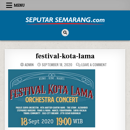
Skip to content
MENU
Seputar Semarang
All About Semarang
festival-kota-lama
ON FESTIVAL-KO
ADMIN
SEPTEMBER 18, 2020
LEAVE A COMMENT