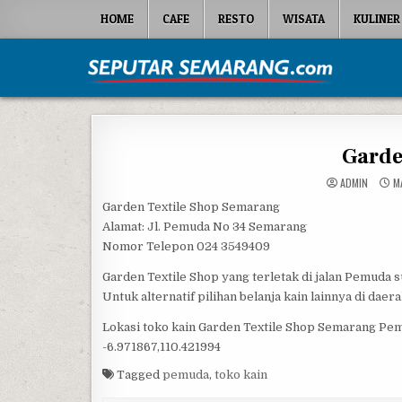
Skip to content
HOME
CAFE
RESTO
WISATA
KULINER
Seputar Semarang
All About Semarang
Garde
ADMIN
MA
Garden Textile Shop Semarang
Alamat: Jl. Pemuda No 34 Semarang
Nomor Telepon 024 3549409
Garden Textile Shop yang terletak di jalan Pemuda 
Untuk alternatif pilihan belanja kain lainnya di d
Lokasi toko kain Garden Textile Shop Semarang Pe
-6.971867,110.421994
Tagged
pemuda
,
toko kain