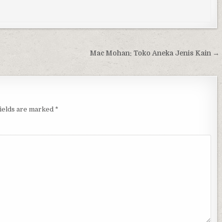
Mac Mohan: Toko Aneka Jenis Kain →
fields are marked
*