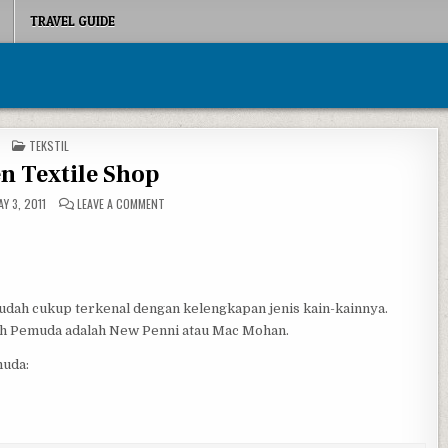
TRAVEL GUIDE
POSTED IN
TEKSTIL
n Textile Shop
ON GARDEN TEXTILE SHOP
Y 3, 2011
LEAVE A COMMENT
sudah cukup terkenal dengan kelengkapan jenis kain-kainnya.
aerah Pemuda adalah New Penni atau Mac Mohan.
muda: