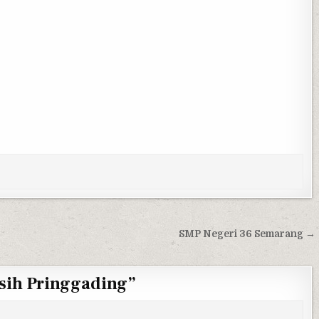
SMP Negeri 36 Semarang →
asih Pringgading
”