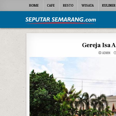
Skip to content
HOME
CAFE
RESTO
WISATA
KULINER
Seputar Semarang
All About Semarang
Gereja Isa 
ADMIN