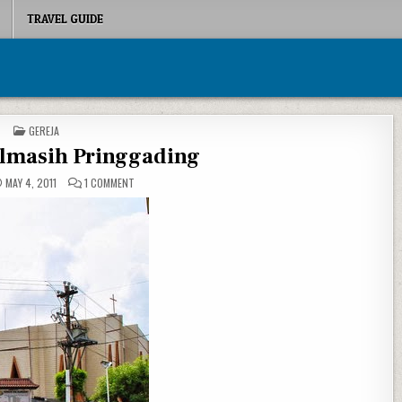
TRAVEL GUIDE
POSTED IN
GEREJA
Almasih Pringgading
ON GEREJA ISA ALMASIH PRINGGADING
MAY 4, 2011
1 COMMENT