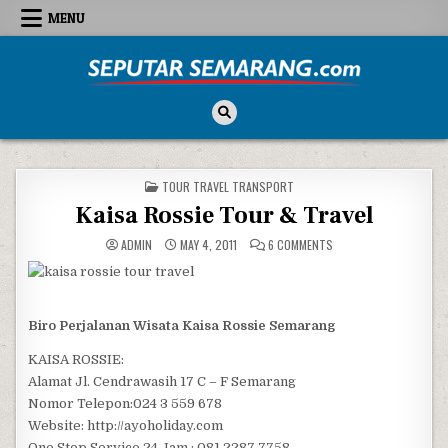
Skip to content
MENU
Seputar Semarang
All About Semarang
POSTED IN
TOUR TRAVEL TRANSPORT
Kaisa Rossie Tour & Travel
ON KAISA ROSSIE TOUR
ADMIN
MAY 4, 2011
6 COMMENTS
Biro Perjalanan Wisata Kaisa Rossie Semarang
KAISA ROSSIE:
Alamat Jl. Cendrawasih 17 C – F Semarang
Nomor Telepon:024 3 559 678
Website: http://ayoholiday.com
One Stop Service 24 Jam : 081 2287 7758