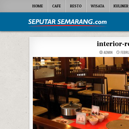
Skip to content
HOME
CAFE
RESTO
WISATA
KULINER
Seputar Semarang
All About Semarang
interior-
ADMIN
FEBRU