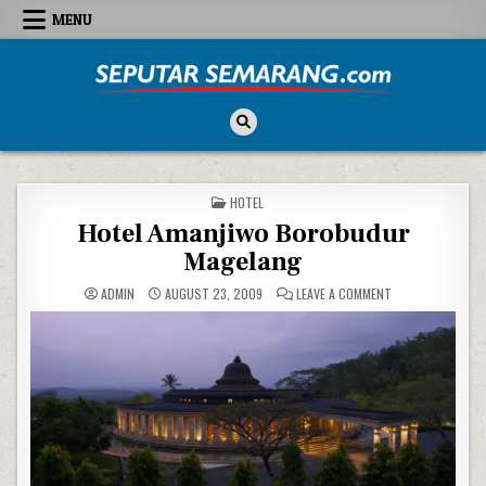
Skip to content
MENU
Seputar Semarang
All About Semarang
POSTED IN
HOTEL
Hotel Amanjiwo Borobudur
Magelang
ON HOTEL AMANJ
ADMIN
AUGUST 23, 2009
LEAVE A COMMENT