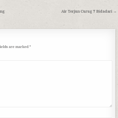
ang
Air Terjun Curug 7 Bidadari →
fields are marked
*