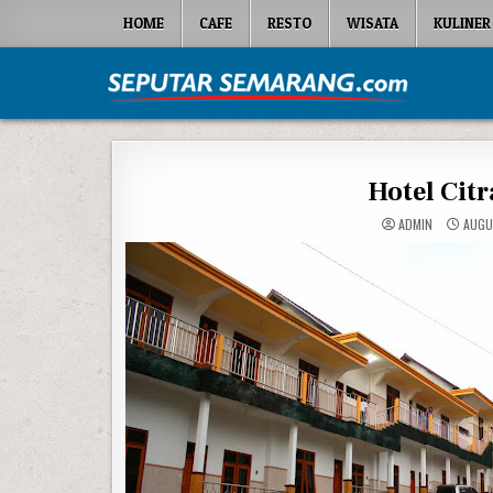
Skip to content
HOME
CAFE
RESTO
WISATA
KULINER
Seputar Semarang
All About Semarang
Hotel Cit
ADMIN
AUGU