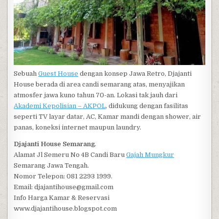
Sebuah
Guest House
dengan konsep Jawa Retro, Djajanti
House berada di area candi semarang atas, menyajikan
atmosfer jawa kuno tahun 70-an. Lokasi tak jauh dari
Akademi Kepolisian – AKPOL
, didukung dengan fasilitas
seperti TV layar datar, AC, Kamar mandi dengan shower, air
panas, koneksi internet maupun laundry.
Djajanti House Semarang
.
Alamat Jl Semeru No 4B Candi Baru
Gajah Mungkur
Semarang Jawa Tengah.
Nomor Telepon: 081 2293 1999.
Email: djajantihouse@gmail.com
Info Harga Kamar & Reservasi
www.djajantihouse.blogspot.com