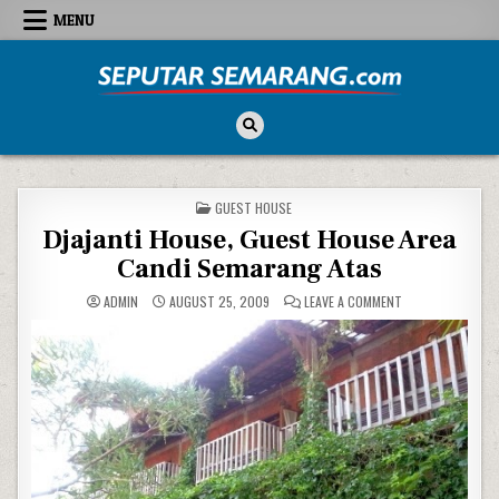
Skip to content
MENU
Seputar Semarang
All About Semarang
POSTED IN
GUEST HOUSE
Djajanti House, Guest House Area
Candi Semarang Atas
ON DJAJANTI HOU
ADMIN
AUGUST 25, 2009
LEAVE A COMMENT