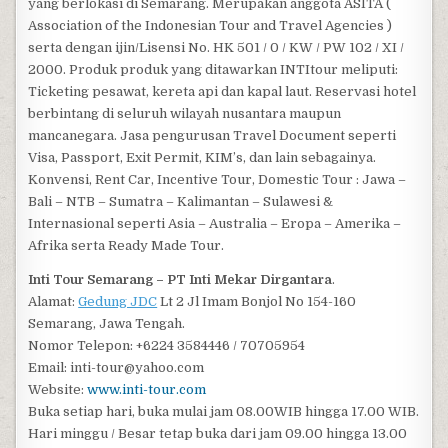
yang berlokasi di Semarang. Merupakan anggota ASITA (
Association of the Indonesian Tour and Travel Agencies )
serta dengan ijin/Lisensi No. HK 501 / 0 / KW / PW 102 / XI /
2000. Produk produk yang ditawarkan INTItour meliputi:
Ticketing pesawat, kereta api dan kapal laut. Reservasi hotel
berbintang di seluruh wilayah nusantara maupun
mancanegara. Jasa pengurusan Travel Document seperti
Visa, Passport, Exit Permit, KIM’s, dan lain sebagainya.
Konvensi, Rent Car, Incentive Tour, Domestic Tour : Jawa –
Bali – NTB – Sumatra – Kalimantan – Sulawesi &
Internasional seperti Asia – Australia – Eropa – Amerika –
Afrika serta Ready Made Tour.
Inti Tour Semarang – PT Inti Mekar Dirgantara
.
Alamat:
Gedung JDC
Lt 2 Jl Imam Bonjol No 154-160
Semarang, Jawa Tengah.
Nomor Telepon: +6224 3584446 / 70705954
Email: inti-tour@yahoo.com
Website:
www.inti-tour.com
Buka setiap hari, buka mulai jam 08.00WIB hingga 17.00 WIB.
Hari minggu / Besar tetap buka dari jam 09.00 hingga 13.00