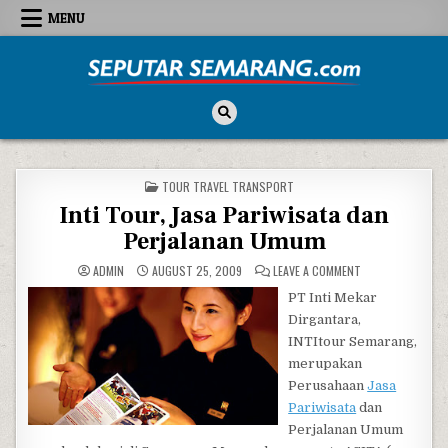
Skip to content
MENU
Seputar Semarang
All About Semarang
POSTED IN
TOUR TRAVEL TRANSPORT
Inti Tour, Jasa Pariwisata dan
Perjalanan Umum
ON INTI TOUR, J
ADMIN
AUGUST 25, 2009
LEAVE A COMMENT
PT Inti Mekar
Dirgantara,
INTItour Semarang,
merupakan
Perusahaan
Jasa
Pariwisata
dan
Perjalanan Umum