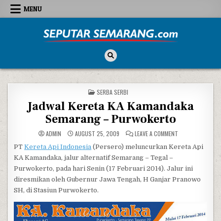
Skip to content
MENU
Seputar Semarang
All About Semarang
POSTED IN
SERBA SERBI
Jadwal Kereta KA Kamandaka
Semarang – Purwokerto
ON JADWAL KERE
ADMIN
AUGUST 25, 2009
LEAVE A COMMENT
PT
Kereta Api Indonesia
(Persero) meluncurkan Kereta Api
KA Kamandaka, jalur alternatif Semarang – Tegal –
Purwokerto, pada hari Senin (17 Februari 2014). Jalur ini
diresmikan oleh Gubernur Jawa Tengah, H Ganjar Pranowo
SH, di Stasiun Purwokerto.