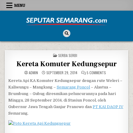
Skip to content
MENU
Seputar Semarang
All About Semarang
POSTED IN
SERBA SERBI
Kereta Komuter Kedungsepur
ON KERETA KOMUT
ADMIN
SEPTEMBER 29, 2014
5 COMMENTS
Kereta Api KA Komuter Kedungsepur dengan rute Weleri –
Kaliwungu – Mangkang –
Semarang Poncol
– Alastua –
Brumbung – Gubug diresmikan peluncurannya pada hari
Minggu, 28 September 2014, di Stasiun Poncol, oleh
Gubernur Jawa Tengah Ganjar Pranowo dan
PT KAI DAOP IV
Semarang.