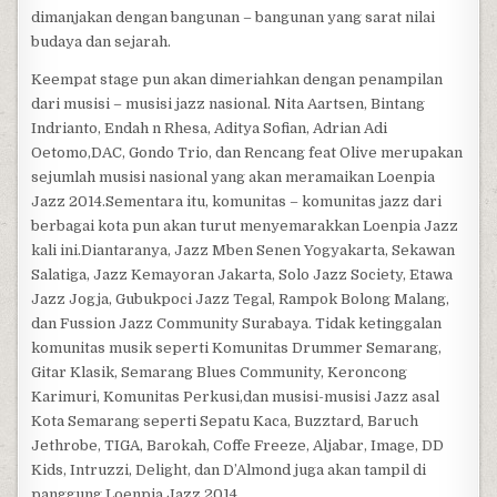
dimanjakan dengan bangunan – bangunan yang sarat nilai
budaya dan sejarah.
Keempat stage pun akan dimeriahkan dengan penampilan
dari musisi – musisi jazz nasional. Nita Aartsen, Bintang
Indrianto, Endah n Rhesa, Aditya Sofian, Adrian Adi
Oetomo,DAC, Gondo Trio, dan Rencang feat Olive merupakan
sejumlah musisi nasional yang akan meramaikan Loenpia
Jazz 2014.Sementara itu, komunitas – komunitas jazz dari
berbagai kota pun akan turut menyemarakkan Loenpia Jazz
kali ini.Diantaranya, Jazz Mben Senen Yogyakarta, Sekawan
Salatiga, Jazz Kemayoran Jakarta, Solo Jazz Society, Etawa
Jazz Jogja, Gubukpoci Jazz Tegal, Rampok Bolong Malang,
dan Fussion Jazz Community Surabaya. Tidak ketinggalan
komunitas musik seperti Komunitas Drummer Semarang,
Gitar Klasik, Semarang Blues Community, Keroncong
Karimuri, Komunitas Perkusi,dan musisi-musisi Jazz asal
Kota Semarang seperti Sepatu Kaca, Buzztard, Baruch
Jethrobe, TIGA, Barokah, Coffe Freeze, Aljabar, Image, DD
Kids, Intruzzi, Delight, dan D’Almond juga akan tampil di
panggung Loenpia Jazz 2014.