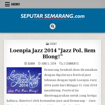
Skip to content
MENU
Seputar Semarang
All About Semarang
POSTED IN
EVENT
Loenpia Jazz 2014 “Jazz Pol, Rem
Blong!”
ON LOENPIA JAZZ 2014 
ADMIN
JUNE 5, 2014
3 COMMENTS
Semarang kembali akan diramaikan
dengan digelarnya festival jazz
tahunan dengan tajuk Loenpia Jazz
2014 pada hari Minggu 15 Juni 2014
mendatang. Festival ini
diselenggarakan untuk yang ketiga
kalinya, dimotori oleh komunitas jazz asal Semarang – Jazz