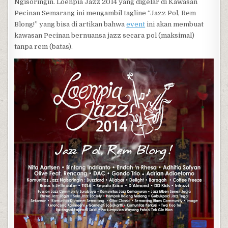
Ngisoringin. Loenpia Jazz 2014 yang digelar di Kawasan
Pecinan Semarang ini mengambil tagline “Jazz Pol, Rem
Blong!” yang bisa di artikan bahwa
event
ini akan membuat
kawasan Pecinan bernuansa jazz secara pol (maksimal)
tanpa rem (batas).