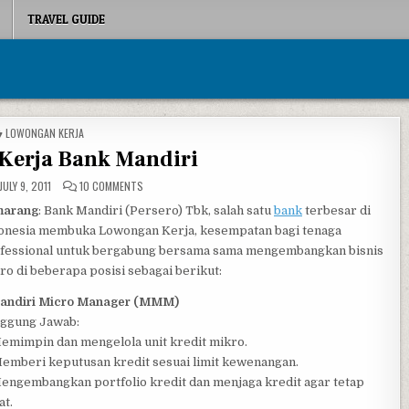
TRAVEL GUIDE
POSTED IN
LOWONGAN KERJA
Kerja Bank Mandiri
ON LOWONGAN KERJA BANK MANDIRI
JULY 9, 2011
10 COMMENTS
marang
: Bank Mandiri (Persero) Tbk, salah satu
bank
terbesar di
onesia membuka Lowongan Kerja, kesempatan bagi tenaga
fessional untuk bergabung bersama sama mengembangkan bisnis
ro di beberapa posisi sebagai berikut:
Mandiri Micro Manager (MMM)
ggung Jawab:
Memimpin dan mengelola unit kredit mikro.
Memberi keputusan kredit sesuai limit kewenangan.
Mengembangkan portfolio kredit dan menjaga kredit agar tetap
at.