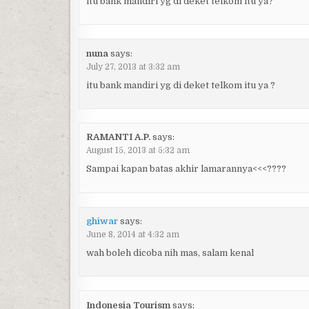
itu bank mandiri yg di deket telkom itu ya?
nuna
says:
July 27, 2013 at 3:32 am
itu bank mandiri yg di deket telkom itu ya ?
RAMANTI A.P.
says:
August 15, 2013 at 5:32 am
Sampai kapan batas akhir lamarannya<<<????
ghiwar
says:
June 8, 2014 at 4:32 am
wah boleh dicoba nih mas, salam kenal
Indonesia Tourism
says: