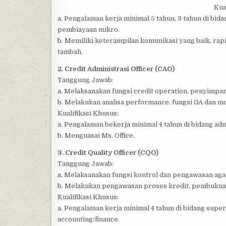
Kua
a. Pengalaman kerja minimal 5 tahun, 3 tahun di bi
pembiayaan mikro.
b. Memiliki keterampilan komunikasi yang baik, rap
tambah.
2. Credit Administrasi Officer (CAO)
Tanggung Jawab:
a. Melaksanakan fungsi credit operation, penyimpa
b. Melakukan analisa performance, fungsi GA dan m
Kualifikasi Khusus:
a. Pengalaman bekerja minimal 4 tahun di bidang admin
b. Menguasai Ms. Office.
3. Credit Quality Officer (CQO)
Tanggung Jawab:
a. Melaksanakan fungsi kontrol dan pengawasan agar
b. Melakukan pengawasan proses kredit, pembukuan
Kualifikasi Khusus:
a. Pengalaman kerja minimal 4 tahun di bidang supervi
accounting/finance.