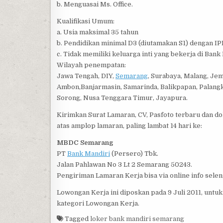
b. Menguasai Ms. Office.
Kualifikasi Umum:
a. Usia maksimal 35 tahun
b. Pendidikan minimal D3 (diutamakan S1) dengan IP
c. Tidak memiliki keluarga inti yang bekerja di Ban
Wilayah penempatan:
Jawa Tengah, DIY,
Semarang
, Surabaya, Malang, Jem
Ambon,Banjarmasin, Samarinda, Balikpapan, Palangk
Sorong, Nusa Tenggara Timur, Jayapura.
Kirimkan Surat Lamaran, CV, Pasfoto terbaru dan d
atas amplop lamaran, paling lambat 14 hari ke:
MBDC Semarang
PT
Bank Mandiri
(Persero) Tbk.
Jalan Pahlawan No 3 Lt 2 Semarang 50243.
Pengiriman Lamaran Kerja bisa via online info sel
Lowongan Kerja ini diposkan pada 9 Juli 2011, untu
kategori Lowongan Kerja.
Tagged
loker bank mandiri semarang