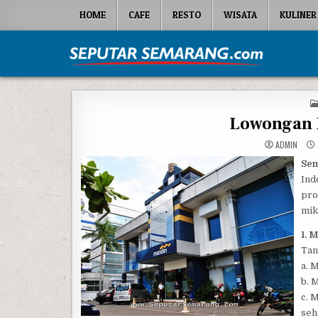
Skip to content
HOME
CAFE
RESTO
WISATA
KULINER
Seputar Semarang
All About Semarang
Lowongan 
ADMIN
Se
Ind
pro
mik
1. 
Tan
a. 
b. 
c. 
seh