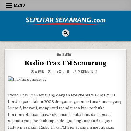
Skip to content
MENU
Seputar Semarang
All About Semarang
POSTED IN
RADIO
Radio Trax FM Semarang
ON RADIO TRAX FM SE
ADMIN
JULY 8, 2011
2 COMMENTS
Radio Trax FM Semarang dengan Frekuensi 90.2 MHz ini
berdiri pada tahun 2003 dengan segmentasi anak muda yang
kreatif, inovatif, mengikuti trend masa kini, terbuka,
berpengetahuan luas, suka musik, suka film, dan segala
sesuatu yang berhubungan dengan lingkungan dan gaya
hidup masa kini. Radio Trax FM Semarang ini merupakan