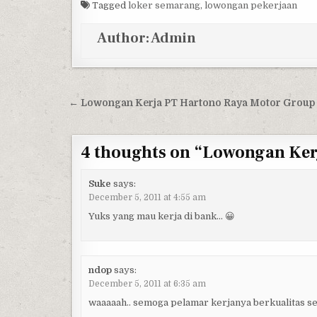
Tagged
loker semarang
,
lowongan pekerjaan
Author:
Admin
Post navigation
← Lowongan Kerja PT Hartono Raya Motor Group
4 thoughts on “
Lowongan Ker
Suke
says:
December 5, 2011 at 4:55 am
Yuks yang mau kerja di bank… 😀
ndop
says:
December 5, 2011 at 6:35 am
waaaaah.. semoga pelamar kerjanya berkualitas s