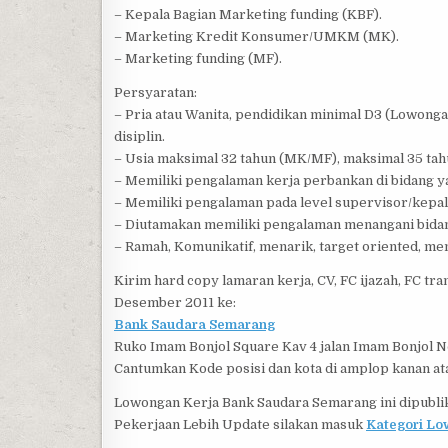
– Kepala Bagian Marketing funding (KBF).
– Marketing Kredit Konsumer/UMKM (MK).
– Marketing funding (MF).
Persyaratan:
– Pria atau Wanita, pendidikan minimal D3 (Lowong
disiplin.
– Usia maksimal 32 tahun (MK/MF), maksimal 35 ta
– Memiliki pengalaman kerja perbankan di bidang y
– Memiliki pengalaman pada level supervisor/kepal
– Diutamakan memiliki pengalaman menangani bid
– Ramah, Komunikatif, menarik, target oriented, mem
Kirim hard copy lamaran kerja, CV, FC ijazah, FC tra
Desember 2011 ke:
Bank Saudara Semarang
Ruko Imam Bonjol Square Kav 4 jalan Imam Bonjol 
Cantumkan Kode posisi dan kota di amplop kanan ata
Lowongan Kerja Bank Saudara Semarang ini dipubli
Pekerjaan Lebih Update silakan masuk
Kategori Lo