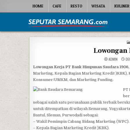
Skip to content
HOME
CAFE
RESTO
WISATA
KULINER
Seputar Semarang
All About Semarang
Lowongan 
ADMIN
DEC
Lowongan Kerja PT Bank Himpunan Saudara 1906,
Marketing, Kepala Bagian Marketing Kredit )KBK), 
Konsumer/UMKM, dan Marketing Funding.
PT 
ber
sebagai salah satu perusahaan publik terbaik bersk
untuk ditempatkan di wilayah Semarang, Yogyakarta, 
Bantul, Sleman, Purwodadi sebagai:
– Wakil Pemimpin Cabang Bidang Marketing (WPC).
– Kepala Bagian Marketing Kredit )KBK).