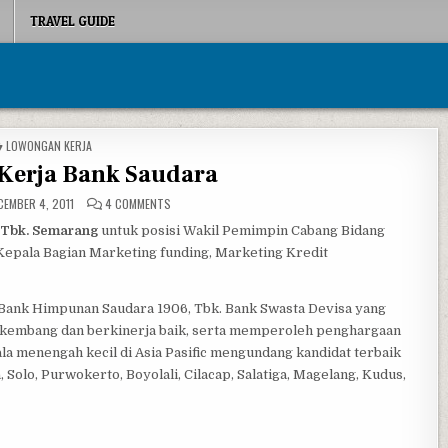
TRAVEL GUIDE
POSTED IN
LOWONGAN KERJA
Kerja Bank Saudara
ON LOWONGAN KERJA BANK SAUDARA
EMBER 4, 2011
4 COMMENTS
 Tbk. Semarang
untuk posisi Wakil Pemimpin Cabang Bidang
Kepala Bagian Marketing funding, Marketing Kredit
Bank Himpunan Saudara 1906, Tbk. Bank Swasta Devisa yang
kembang dan berkinerja baik, serta memperoleh penghargaan
ala menengah kecil di Asia Pasific mengundang kandidat terbaik
Solo, Purwokerto, Boyolali, Cilacap, Salatiga, Magelang, Kudus,