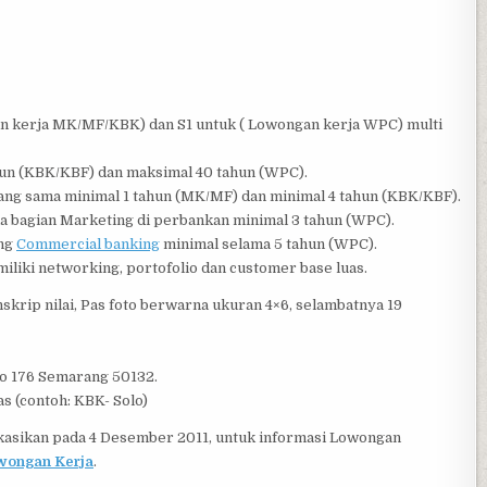
an kerja MK/MF/KBK) dan S1 untuk ( Lowongan kerja WPC) multi
hun (KBK/KBF) dan maksimal 40 tahun (WPC).
ang sama minimal 1 tahun (MK/MF) dan minimal 4 tahun (KBK/KBF).
a bagian Marketing di perbankan minimal 3 tahun (WPC).
ang
Commercial banking
minimal selama 5 tahun (WPC).
iliki networking, portofolio dan customer base luas.
nskrip nilai, Pas foto berwarna ukuran 4×6, selambatnya 19
No 176 Semarang 50132.
s (contoh: KBK- Solo)
kasikan pada 4 Desember 2011, untuk informasi Lowongan
wongan Kerja
.