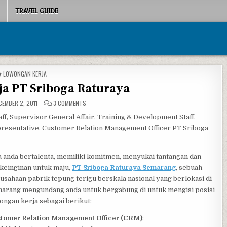
TRAVEL GUIDE
POSTED IN
LOWONGAN KERJA
a PT Sriboga Raturaya
ON LOWONGAN KERJA PT SRIBOGA RATURAYA
EMBER 2, 2011
3 COMMENTS
, Supervisor General Affair, Training & Development Staff,
resentative, Customer Relation Management Officer PT Sriboga
a anda bertalenta, memiliki komitmen, menyukai tantangan dan
keinginan untuk maju,
PT Sriboga Raturaya Semarang
, sebuah
usahaan pabrik tepung terigu berskala nasional yang berlokasi di
arang mengundang anda untuk bergabung di untuk mengisi posisi
ongan kerja sebagai berikut:
tomer Relation Management Officer (CRM)
: