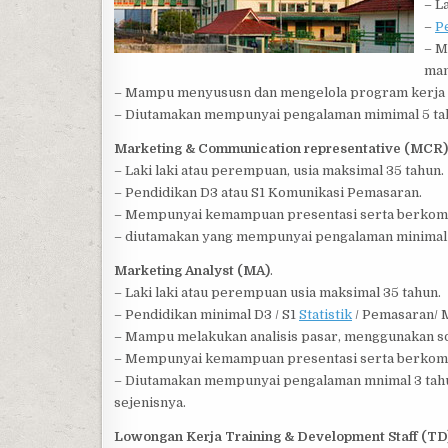
– L
–
P
– M
man
– Mampu menyususn dan mengelola program kerja di
– Diutamakan mempunyai pengalaman mimimal 5 tahu
Marketing & Communication representative (MCR)
– Laki laki atau perempuan, usia maksimal 35 tahun.
– Pendidikan D3 atau S1 Komunikasi Pemasaran.
– Mempunyai kemampuan presentasi serta berkomuni
– diutamakan yang mempunyai pengalaman minimal 3
Marketing Analyst (MA)
.
– Laki laki atau perempuan usia maksimal 35 tahun.
– Pendidikan minimal D3 / S1
Statistik
/ Pemasaran/ 
– Mampu melakukan analisis pasar, menggunakan sofw
– Mempunyai kemampuan presentasi serta berkomunik
– Diutamakan mempunyai pengalaman mnimal 3 tahun
sejenisnya.
Lowongan Kerja Training & Development Staff (TD