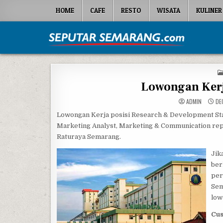
Skip to content
HOME
CAFE
RESTO
WISATA
KULINER
Seputar Semarang
All About Semarang
Lowongan Kerj
ADMIN
DEC
Lowongan Kerja posisi Research & Development Staff
Marketing Analyst, Marketing & Communication rep
Raturaya Semarang.
Jik
ber
per
Sem
low
Cus