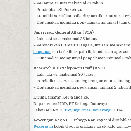
– Perempuan usia maksimal 27 tahun.
– Pendidikan S1 Psikologi.
– Memiliki sertifikat psikodiagnostika atau surat r
– Diutamakan memiliki pengalaman minimal 1 taun d
Supervisor General Affair (SGA)
.
– Laki laki usia maksimal 35 tahun.
– Pendididkan D3 atau S1 segala jurusan, memahami 
bangunan
serta fasilitas pabrik, kendaraan operasion
– Diutamakan mempunyai pengalaman minimal 3 tahun
Research & Development Staff (R&D)
.
– Laki laki usi maksimal 30 tahun.
– Pendidikan D3/S1 Teknologi Pangan atau Teknolog
– Diutamakan memiliki pegalaman minimal 2 tahun 
Kirim Lamaran Kerja anda ke:
Departemen HRD, PT Sriboga Raturaya
Jalan Deli No 10
Tanjung Emas Semarang
50174.
Lowongan Kerja PT Sriboga Raturaya ini
dipublika
Pekerjaan
Lebih Update silakan masuk kategori Lo