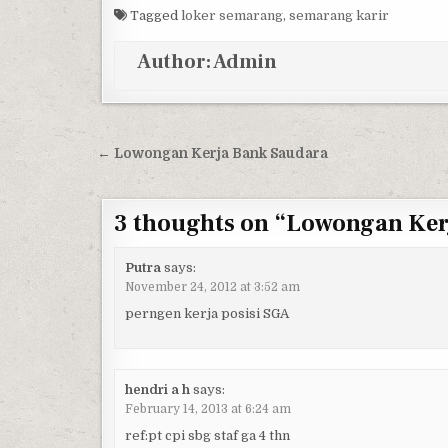
Tagged
loker semarang
,
semarang karir
Author:
Admin
Post navigation
← Lowongan Kerja Bank Saudara
3 thoughts on “
Lowongan Kerj
Putra
says:
November 24, 2012 at 3:52 am
perngen kerja posisi SGA
hendri a h
says:
February 14, 2013 at 6:24 am
ref:pt cpi sbg staf ga 4 thn