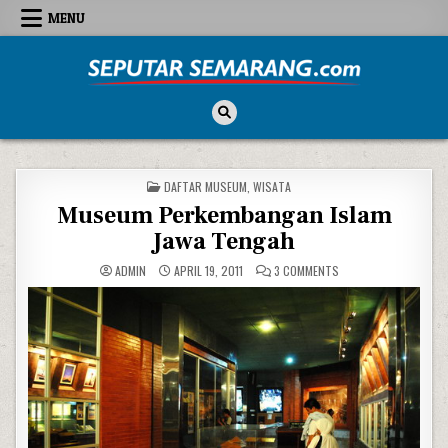
Skip to content
MENU
Seputar Semarang
All About Semarang
POSTED IN
DAFTAR MUSEUM
,
WISATA
Museum Perkembangan Islam
Jawa Tengah
ON MUSEUM PERKEMBA
ADMIN
APRIL 19, 2011
3 COMMENTS