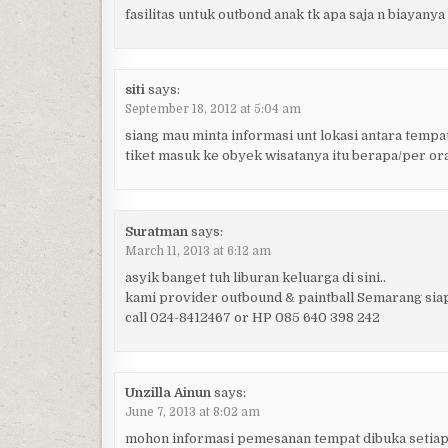
fasilitas untuk outbond anak tk apa saja n biayany
siti
says:
September 18, 2012 at 5:04 am
siang mau minta informasi unt lokasi antara temp
tiket masuk ke obyek wisatanya itu berapa/per or
Suratman
says:
March 11, 2013 at 6:12 am
asyik banget tuh liburan keluarga di sini..
kami provider outbound & paintball Semarang si
call 024-8412467 or HP 085 640 398 242
Unzilla Ainun
says:
June 7, 2013 at 8:02 am
mohon informasi pemesanan tempat dibuka setiap h