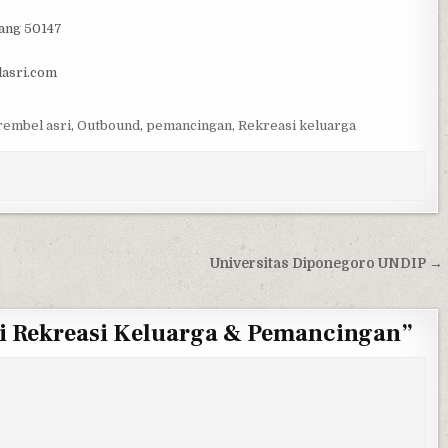
ang 50147
lasri.com
rembel asri
,
Outbound
,
pemancingan
,
Rekreasi keluarga
Universitas Diponegoro UNDIP →
i Rekreasi Keluarga & Pemancingan
”