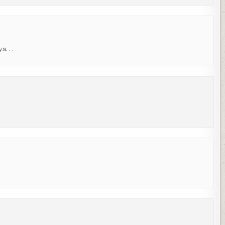
. . .