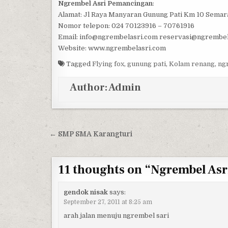
Ngrembel Asri Pemancingan
:
Alamat: Jl Raya Manyaran Gunung Pati Km 10 Semar
Nomor telepon: 024 70123916 – 70761916
Email: info@ngrembelasri.com reservasi@ngrembe
Website: www.ngrembelasri.com
Tagged
Flying fox
,
gunung pati
,
Kolam renang
,
ng
Author:
Admin
Post navigation
← SMP SMA Karangturi
11 thoughts on “
Ngrembel Asr
gendok nisak
says:
September 27, 2011 at 8:25 am
arah jalan menuju ngrembel sari