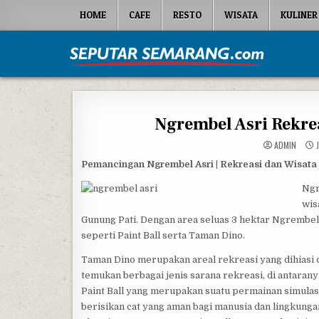
Skip to content
HOME
CAFE
RESTO
WISATA
KULINER
Seputar Semarang
All About Semarang
Ngrembel Asri Rekr
ADMIN
J
Pemancingan Ngrembel Asri | Rekreasi dan Wisat
Ngr
wis
Gunung Pati. Dengan area seluas 3 hektar Ngrembel A
seperti Paint Ball serta Taman Dino.
Taman Dino merupakan areal rekreasi yang dihiasi 
temukan berbagai jenis sarana rekreasi, di antarany
Paint Ball yang merupakan suatu permainan simulas
berisikan cat yang aman bagi manusia dan lingkungan