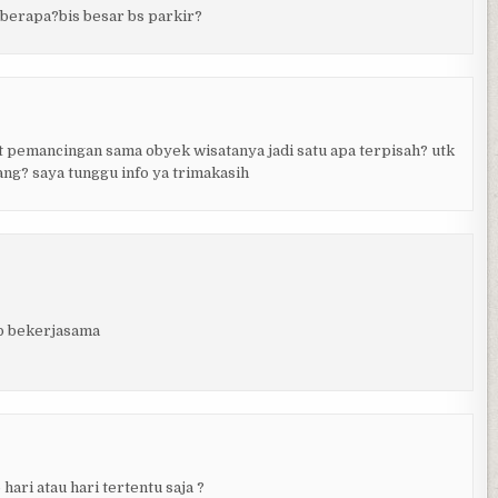
a berapa?bis besar bs parkir?
at pemancingan sama obyek wisatanya jadi satu apa terpisah? utk
ang? saya tunggu info ya trimakasih
ap bekerjasama
ari atau hari tertentu saja ?