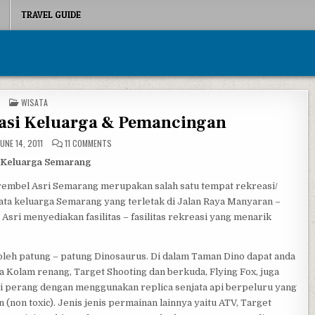
TRAVEL GUIDE
POSTED IN
WISATA
easi Keluarga & Pemancingan
ON NGREMBEL ASRI REKREASI KELUARGA & PEMANCINGAN
UNE 14, 2011
11 COMMENTS
a Keluarga Semarang
embel Asri Semarang merupakan salah satu tempat rekreasi/
ata keluarga Semarang yang terletak di Jalan Raya Manyaran –
sri menyediakan fasilitas – fasilitas rekreasi yang menarik
oleh patung – patung Dinosaurus. Di dalam Taman Dino dapat anda
a Kolam renang, Target Shooting dan berkuda, Flying Fox, juga
i perang dengan menggunakan replica senjata api berpeluru yang
 (non toxic). Jenis jenis permainan lainnya yaitu ATV, Target