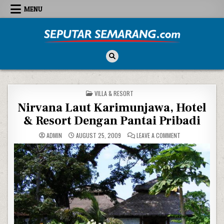
Skip to content
MENU
Seputar Semarang
All About Semarang
POSTED IN
VILLA & RESORT
Nirvana Laut Karimunjawa, Hotel
& Resort Dengan Pantai Pribadi
ON NIRVANA LAUT
ADMIN
AUGUST 25, 2009
LEAVE A COMMENT