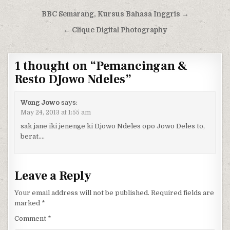
Post navigation
BBC Semarang, Kursus Bahasa Inggris →
← Clique Digital Photography
1 thought on “
Pemancingan &
Resto DJowo Ndeles
”
Wong Jowo
says:
May 24, 2013 at 1:55 am
sak jane iki jenenge ki Djowo Ndeles opo Jowo Deles to,
berat….
Leave a Reply
Your email address will not be published.
Required fields are
marked
*
Comment
*