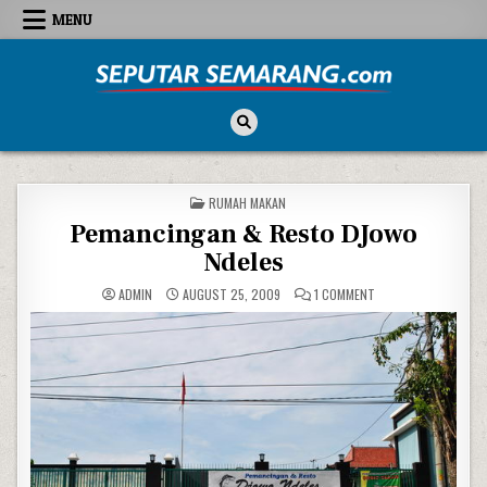
Skip to content
MENU
Seputar Semarang
All About Semarang
POSTED IN
RUMAH MAKAN
Pemancingan & Resto DJowo
Ndeles
ON PEMANCINGAN & 
ADMIN
AUGUST 25, 2009
1 COMMENT