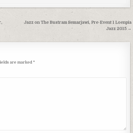
r,
Jazz on The Bustram Semarjawi, Pre-Event 1 Loenpia
Jazz 2015 →
fields are marked
*