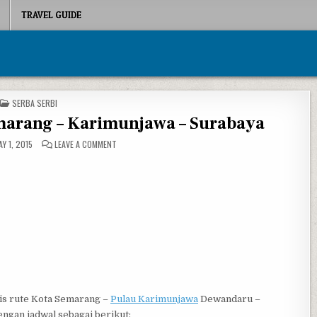
TRAVEL GUIDE
POSTED IN
SERBA SERBI
marang – Karimunjawa – Surabaya
ON PENERBANGAN PERINTIS SEMARANG – KARIMUNJAWA 
Y 1, 2015
LEAVE A COMMENT
is rute Kota Semarang –
Pulau Karimunjawa
Dewandaru –
engan jadwal sebagai berikut: