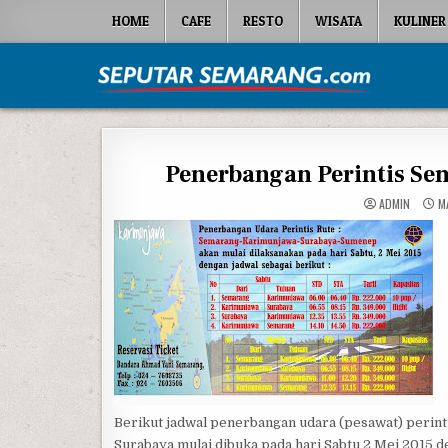
Skip to content
HOME
CAFE
RESTO
WISATA
KULINER
Seputar Semarang
All About Semarang
Penerbangan Perintis Se
ADMIN
MA
Berikut jadwal penerbangan udara (pesawat) perint
Surabaya mulai dibuka pada hari Sabtu 2 Mei 2015 d