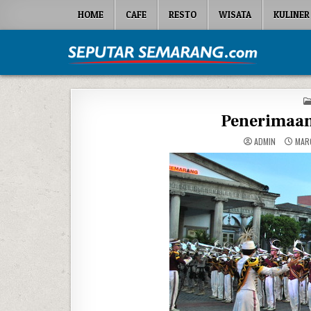
Skip to content
HOME
CAFE
RESTO
WISATA
KULINER
Seputar Semarang
All About Semarang
Penerimaan
ADMIN
MARC