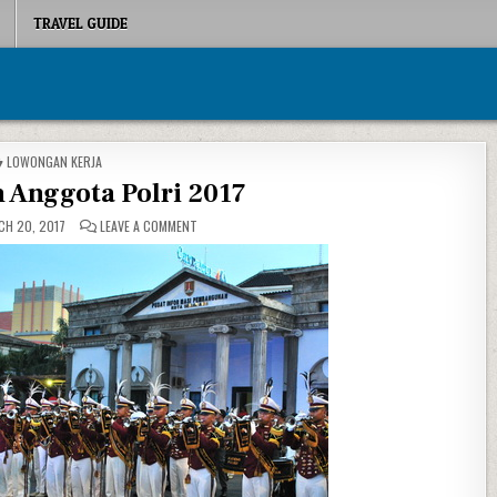
TRAVEL GUIDE
POSTED IN
LOWONGAN KERJA
 Anggota Polri 2017
ON PENERIMAAN ANGGOTA POLRI 2017
H 20, 2017
LEAVE A COMMENT