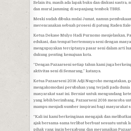
Selain itu, masih ada lapak buku dan diskusi sastra,
dan mural jamming di sepanjang tembok TBRS.
Meski sudah dibuka mulai Jumat, namun pembukaan s
merencanakan sebuah prosesi di patung Raden Sale
Ketua Dekase Mulyo Hadi Purnomo menjelaskan, Pa
edukasi, dan tempat bertemunya seni dengan masyar
mengupayakan terciptanya pasar seni dalam arti luas
dukung penting kemajuan kota.
“Dengan Pazaarseni setiap tahun kami juga berkei
aktivitas seni di Semarang,” katanya.
Ketua Pazaarseni 2016 Adji Nugroho mengatakan, ge
mengakomodasi perubahan yang terjadi pada dunia 
masyarakat saat ini. Berniat untuk mengundang kete
yang lebih berimbang, Pazaarseni 2016 mencoba untu
mampu menjadi sumber inspirasi bagi masyarakat s
“Kali ini kami berkeinginan mengajak dan melibatka
ajak bersama-sama terlibat berbuat sesuatu untuk 
pihak yang ingin bergabung dan meramaikan Pazaars