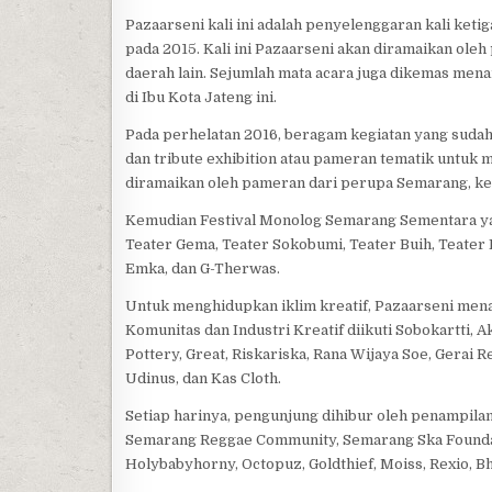
Pazaarseni kali ini adalah penyelenggaran kali ketig
pada 2015. Kali ini Pazaarseni akan diramaikan ole
daerah lain. Sejumlah mata acara juga dikemas men
di Ibu Kota Jateng ini.
Pada perhelatan 2016, beragam kegiatan yang suda
dan tribute exhibition atau pameran tematik untuk
diramaikan oleh pameran dari perupa Semarang, ken
Kemudian Festival Monolog Semarang Sementara yang
Teater Gema, Teater Sokobumi, Teater Buih, Teater K
Emka, dan G-Therwas.
Untuk menghidupkan iklim kreatif, Pazaarseni mena
Komunitas dan Industri Kreatif diikuti Sobokartti,
Pottery, Great, Riskariska, Rana Wijaya Soe, Gerai
Udinus, dan Kas Cloth.
Setiap harinya, pengunjung dihibur oleh penampilan
Semarang Reggae Community, Semarang Ska Foundati
Holybabyhorny, Octopuz, Goldthief, Moiss, Rexio, Bh