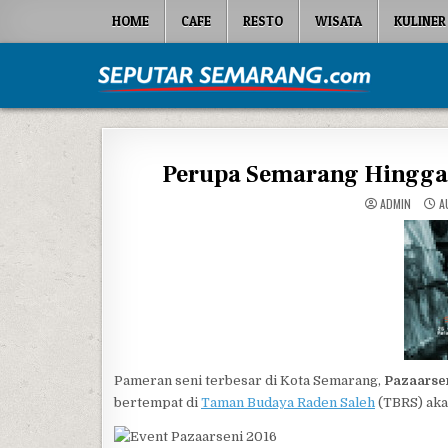
Skip to content
HOME
CAFE
RESTO
WISATA
KULINER
Seputar Semarang
All About Semarang
Perupa Semarang Hingga 
ADMIN
AU
Pameran seni terbesar di Kota Semarang,
Pazaarse
bertempat di
Taman Budaya Raden Saleh
(TBRS) aka