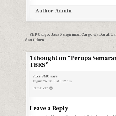
Author:
Admin
Post navigation
← SHP Cargo, Jasa Pengiriman Cargo via Darat, La
dan Udara
1 thought on “
Perupa Semaran
TBRS
”
Suke SMG
says:
August 25, 2016 at 5:22 pm
Ramaikan 🙂
Leave a Reply