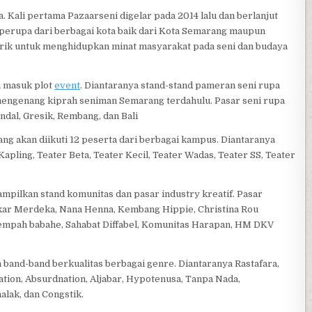
a. Kali pertama Pazaarseni digelar pada 2014 lalu dan berlanjut
h perupa dari berbagai kota baik dari Kota Semarang maupun
arik untuk menghidupkan minat masyarakat pada seni dan budaya
h masuk plot
event
. Diantaranya stand-stand pameran seni rupa
 mengenang kiprah seniman Semarang terdahulu. Pasar seni rupa
dal, Gresik, Rembang, dan Bali
 akan diikuti 12 peserta dari berbagai kampus. Diantaranya
apling, Teater Beta, Teater Kecil, Teater Wadas, Teater SS, Teater
mpilkan stand komunitas dan pasar industry kreatif. Pasar
 Akar Merdeka, Nana Henna, Kembang Hippie, Christina Rou
 Rempah babahe, Sahabat Diffabel, Komunitas Harapan, HM DKV
 band-band berkualitas berbagai genre. Diantaranya Rastafara,
on, Absurdnation, Aljabar, Hypotenusa, Tanpa Nada,
alak, dan Congstik.