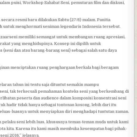
 malam puisi, Workshop Sahabat Seni, pemutaran film dan diskusi,
ecara resmi baru dilakukan Sabtu (27/8) malam. Panitia
h untuk menghormati seniman legendaris Indonesia tersebut.
zaarseni memiliki semangat untuk membangun ruang apresiasi,
akat yang menghidupinya. Konsep ini dipilih untuk
 (seni dan atau barang-barang seni) sebagai salah satu daya
nginan menciptakan ruang penghargaan berkala bagi beragam
laran tahun ini tentu saja dituntut semakin mampu
seni, tak terkecuali pemahaman konteks seni yang berkembang di
rlibatan peserta dan audience dalam komposisi konsentrasi seni
k hadir tidak hanya sebagai tontonan kosong, lebih dari itu
eluas-luasnya untuk menyiapkan diri menghadapi tuntutan zaman.
n pelaku seni lebih luas, khususnya teman-teman muda untuk kami
kota kita. Karena itu kami masih membuka kesempatan bagi pihak-
eni 2016,” jelasnya.