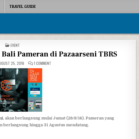
TRAVEL GUIDE
POSTED IN
EVENT
Bali Pameran di Pazaarseni TBRS
ON PERUPA SEMARANG HINGGA BALI PAMERAN DI PAZAARS
GUST 25, 2016
1 COMMENT
ni
, akan berlangsung mulai Jumat (26/8/16). Pameran yang
n berlangsung hingga 31 Agustus mendatang.