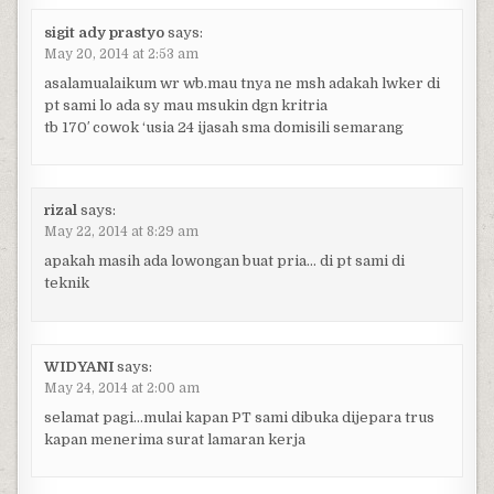
sigit ady prastyo
says:
May 20, 2014 at 2:53 am
asalamualaikum wr wb.mau tnya ne msh adakah lwker di
pt sami lo ada sy mau msukin dgn kritria
tb 170′ cowok ‘usia 24 ijasah sma domisili semarang
rizal
says:
May 22, 2014 at 8:29 am
apakah masih ada lowongan buat pria… di pt sami di
teknik
WIDYANI
says:
May 24, 2014 at 2:00 am
selamat pagi…mulai kapan PT sami dibuka dijepara trus
kapan menerima surat lamaran kerja