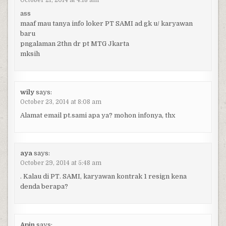
October 21, 2014 at 4:18 am
ass
maaf mau tanya info loker PT SAMI ad gk u/ karyawan
baru
pngalaman 2thn dr pt MTG Jkarta
mksih
wily
says:
October 23, 2014 at 8:08 am
Alamat email pt.sami apa ya? mohon infonya, thx
aya
says:
October 29, 2014 at 5:48 am
. Kalau di PT. SAMI, karyawan kontrak 1 resign kena
denda berapa?
Apin
says: