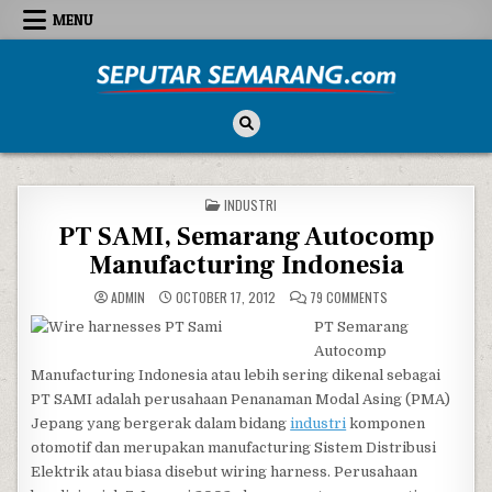
Skip to content
MENU
Seputar Semarang
All About Semarang
POSTED IN
INDUSTRI
PT SAMI, Semarang Autocomp
Manufacturing Indonesia
ON PT SAMI, SEMA
ADMIN
OCTOBER 17, 2012
79 COMMENTS
PT Semarang
Autocomp
Manufacturing Indonesia atau lebih sering dikenal sebagai
PT SAMI adalah perusahaan Penanaman Modal Asing (PMA)
Jepang yang bergerak dalam bidang
industri
komponen
otomotif dan merupakan manufacturing Sistem Distribusi
Elektrik atau biasa disebut wiring harness. Perusahaan