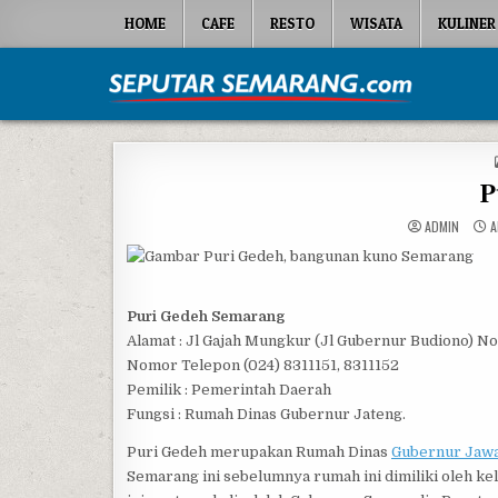
Skip to content
HOME
CAFE
RESTO
WISATA
KULINER
Seputar Semarang
All About Semarang
P
ADMIN
A
Puri Gedeh Semarang
Alamat : Jl Gajah Mungkur (Jl Gubernur Budiono) N
Nomor Telepon (024) 8311151, 8311152
Pemilik : Pemerintah Daerah
Fungsi : Rumah Dinas Gubernur Jateng.
Puri Gedeh merupakan Rumah Dinas
Gubernur Jaw
Semarang ini sebelumnya rumah ini dimiliki oleh k