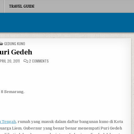
TRAVEL GUIDE
POSTED IN
GEDUNG KUNO
uri Gedeh
ON PURI GEDEH
PRIL 20, 2011
2 COMMENTS
o 8 Semarang.
a Tengah
, rumah yang masuk dalam daftar bangunan kuno di Kota
eluarga Liem. Gubernur yang benar benar menempati Puri Gedeh