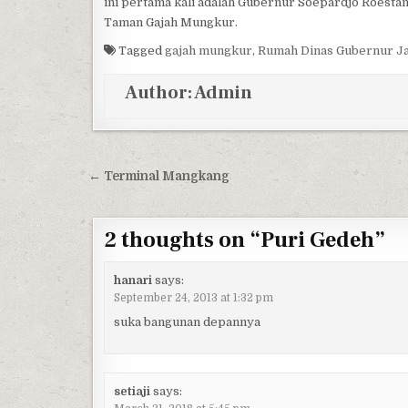
ini pertama kali adalah Gubernur Soepardjo Roestam,
Taman Gajah Mungkur.
Tagged
gajah mungkur
,
Rumah Dinas Gubernur J
Author:
Admin
Post navigation
← Terminal Mangkang
2 thoughts on “
Puri Gedeh
”
hanari
says:
September 24, 2013 at 1:32 pm
suka bangunan depannya
setiaji
says: