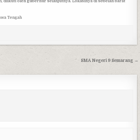
 diikuti oleh gubernur selanjutnya. Lokasinya di sebelah barat
awa Tengah
SMA Negeri 9 Semarang →