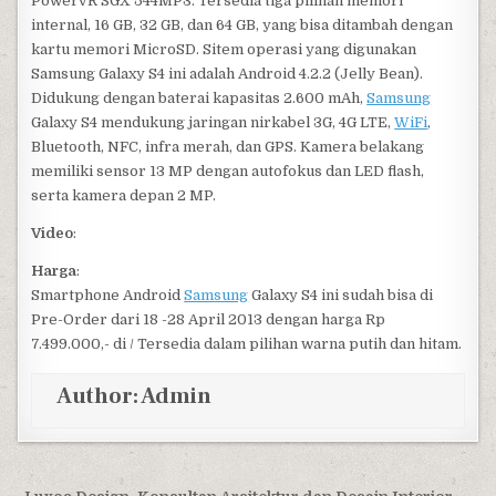
PowerVR SGX 544MP3. Tersedia tiga pilihan memori
internal, 16 GB, 32 GB, dan 64 GB, yang bisa ditambah dengan
kartu memori MicroSD. Sitem operasi yang digunakan
Samsung Galaxy S4 ini adalah Android 4.2.2 (Jelly Bean).
Didukung dengan baterai kapasitas 2.600 mAh,
Samsung
Galaxy S4 mendukung jaringan nirkabel 3G, 4G LTE,
WiFi
,
Bluetooth, NFC, infra merah, dan GPS. Kamera belakang
memiliki sensor 13 MP dengan autofokus dan LED flash,
serta kamera depan 2 MP.
Video
:
Harga
:
Smartphone Android
Samsung
Galaxy S4 ini sudah bisa di
Pre-Order dari 18 -28 April 2013 dengan harga Rp
7.499.000,- di
/ Tersedia dalam pilihan warna putih dan hitam.
Author:
Admin