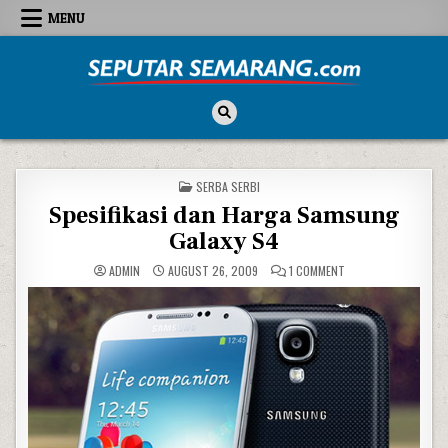
Skip to content
MENU
Seputar Semarang
All About Semarang
POSTED IN
SERBA SERBI
Spesifikasi dan Harga Samsung
Galaxy S4
ON SPESIFIKASI DAN
ADMIN
AUGUST 26, 2009
1 COMMENT