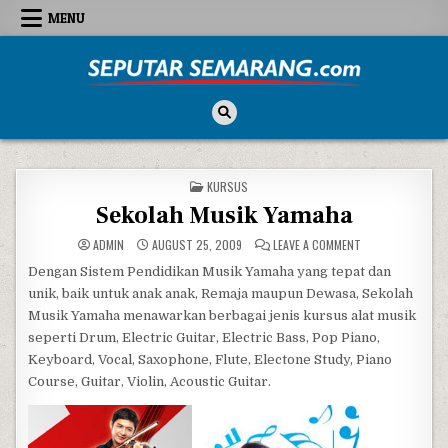
Skip to content
MENU
Seputar Semarang
All About Semarang
POSTED IN
KURSUS
Sekolah Musik Yamaha
ON SEKOLAH MUSI
ADMIN
AUGUST 25, 2009
LEAVE A COMMENT
Dengan Sistem Pendidikan Musik Yamaha yang tepat dan
unik, baik untuk anak anak, Remaja maupun Dewasa, Sekolah
Musik Yamaha menawarkan berbagai jenis kursus alat musik
seperti Drum, Electric Guitar, Electric Bass, Pop Piano,
Keyboard, Vocal, Saxophone, Flute, Electone Study, Piano
Course, Guitar, Violin, Acoustic Guitar.