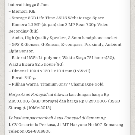
baterai hingga 9 Jam.
– Memori 1GB.
– Storage 5GB Life Time ASUS Webstorage Space.
– Kamera 1.2 MP (depan) dan 3 MP Rear 720p Video
Recording (blk).
– Audio, High Quality Speaker, 3.5mm headphone socket.
– GPS & Glonass, G-Sensor, E-compass, Proximity, Ambient
Light Sensor.
– Baterai 16Wh Li-polymer, Waktu Siaga 751 hours(3G),
Waktu Bicara 32.5 hours(3G).
– Dimensi: 196.4 x 120.1 x 10.4 mm (LxWxH)
– Berat: 340 g.
– Pilihan Warna: Titanium Gray / Champagne Gold.
Harga Asus Fonepad
ini ditawarkan dengan harga Rp
2.899.000,- (8GB Storage) dan harga Rp 3.299.000,- (32GB
Storage). [10Mei2013]
Lokasi tempat membeli Asus Fonepad di Semarang
:
1. CV Oscarindo Perkasa, Jl. MT Haryono No 607-Semarang
Telepon 024-8316805.