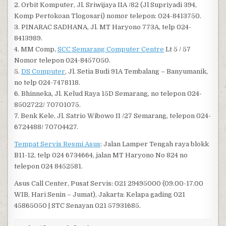
2. Orbit Komputer, Jl. Sriwijaya IIA /82 (Jl Supriyadi 394,
Komp Pertokoan Tlogosari) nomor telepon: 024-8413750.
3. PINARAC SADHANA, Jl. MT Haryono 773A, telp 024-
8413989.
4. MM Comp,
SCC Semarang Computer Centre
Lt 5 / 57
Nomor telepon 024-8457050.
5.
DS Computer
, Jl. Setia Budi 91A Tembalang – Banyumanik,
no telp 024-7478118.
6. Bhinneka, Jl. Kelud Raya 15D Semarang, no telepon 024-
8502722/ 70701075.
7. Benk Kele, Jl. Satrio Wibowo II /27 Semarang, telepon 024-
6724488/ 70704427.
Tempat Servis Resmi Asus
: Jalan Lamper Tengah raya blokk
B11-12, telp 024 6734664, jalan MT Haryono No 824 no
telepon 024 8452581.
Asus Call Center, Pusat Servis: 021 29495000 (09.00-17.00
WIB, Hari Senin – Jumat), Jakarta: Kelapa gading 021
45865050 | STC Senayan 021 57931685.