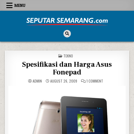
Skip to content
MENU
Seputar Semarang
All About Semarang
POSTED IN
TEKNO
Spesifikasi dan Harga Asus
Fonepad
ON SPESIFIKASI DAN
ADMIN
AUGUST 26, 2009
1 COMMENT