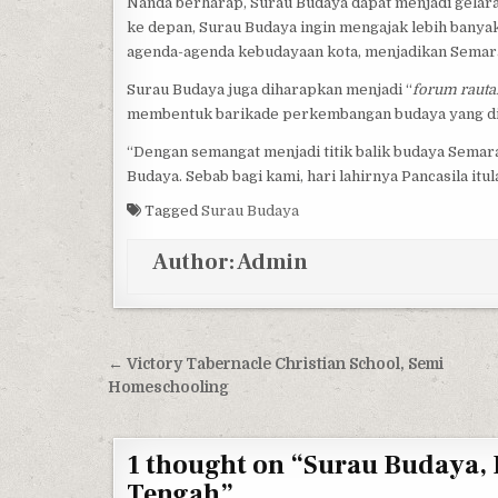
Nanda berharap, Surau Budaya dapat menjadi gelar
ke depan, Surau Budaya ingin mengajak lebih banyak
agenda-agenda kebudayaan kota, menjadikan Semara
Surau Budaya juga diharapkan menjadi “
forum rauta
membentuk barikade perkembangan budaya yang dir
“Dengan semangat menjadi titik balik budaya Semara
Budaya. Sebab bagi kami, hari lahirnya Pancasila itul
Tagged
Surau Budaya
Author:
Admin
Post navigation
← Victory Tabernacle Christian School, Semi
Homeschooling
1 thought on “
Surau Budaya,
Tengah
”