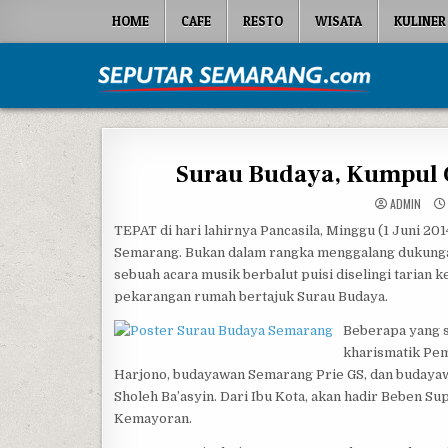
Skip to content
HOME
CAFE
RESTO
WISATA
KULINER
Seputar Semarang
All About Semarang
Surau Budaya, Kumpul
ADMIN
TEPAT di hari lahirnya Pancasila, Minggu (1 Juni 20
Semarang. Bukan dalam rangka menggalang dukungan
sebuah acara musik berbalut puisi diselingi tarian 
pekarangan rumah bertajuk Surau Budaya.
Beberapa yang s
kharismatik Pem
Harjono, budayawan Semarang Prie GS, dan budayaw
Sholeh Ba’asyin. Dari Ibu Kota, akan hadir Beben S
Kemayoran.