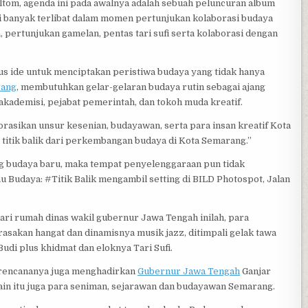
tom, agenda ini pada awalnya adalah sebuah peluncuran album
ini banyak terlibat dalam momen pertunjukan kolaborasi budaya
, pertunjukan gamelan, pentas tari sufi serta kolaborasi dengan
us ide untuk menciptakan peristiwa budaya yang tidak hanya
rang
, membutuhkan gelar-gelaran budaya rutin sebagai ajang
kademisi, pejabat pemerintah, dan tokoh muda kreatif.
sikan unsur kesenian, budayawan, serta para insan kreatif Kota
titik balik dari perkembangan budaya di Kota Semarang.”
ng budaya baru, maka tempat penyelenggaraan pun tidak
u Budaya: #Titik Balik mengambil setting di BILD Photospot, Jalan
 dari rumah dinas wakil gubernur Jawa Tengah inilah, para
sakan hangat dan dinamisnya musik jazz, ditimpali gelak tawa
Budi plus khidmat dan eloknya Tari Sufi.
i rencananya juga menghadirkan
Gubernur Jawa Tengah
Ganjar
in itu juga para seniman, sejarawan dan budayawan Semarang.