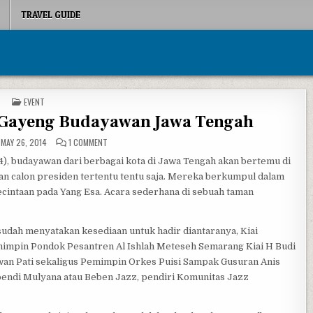
TRAVEL GUIDE
POSTED IN
EVENT
 Gayeng Budayawan Jawa Tengah
ON SURAU BUDAYA, KUMPUL GAYENG BUDAYAWAN JAWA TEN
MAY 26, 2014
1 COMMENT
14), budayawan dari berbagai kota di Jawa Tengah akan bertemu di
 calon presiden tertentu tentu saja. Mereka berkumpul dalam
kecintaan pada Yang Esa. Acara sederhana di sebuah taman
udah menyatakan kesediaan untuk hadir diantaranya, Kiai
impin Pondok Pesantren Al Ishlah Meteseh Semarang Kiai H Budi
an Pati sekaligus Pemimpin Orkes Puisi Sampak Gusuran Anis
upendi Mulyana atau Beben Jazz, pendiri Komunitas Jazz