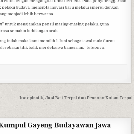
an rutin dengan mengangkat tema berbeda. Pada penyelenggaraan
 pelaku budaya, mencipta inovasi baru melalui sinergi dengan
ng menjadi lebih berwarna.
n
” untuk menajamkan pensil masing-masing pelaku, guna
asa semakin kehilangan arah.
ng inilah maka kami memilih 1 Juni sebagai awal mula Surau
ah sebagai titik balik merdekanya bangsa ini,” tutupnya.
Indoplastik, Jual Beli Terpal dan Pesanan Kolam Terpal
→
 Kumpul Gayeng Budayawan Jawa