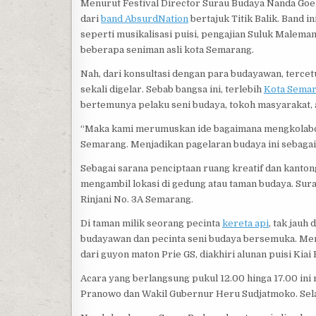
Menurut Festival Director Surau Budaya Nanda Goel
dari
band AbsurdNation
bertajuk Titik Balik. Band 
seperti musikalisasi puisi, pengajian Suluk Maleman
beberapa seniman asli kota Semarang.
Nah, dari konsultasi dengan para budayawan, tercet
sekali digelar. Sebab bangsa ini, terlebih
Kota Sema
bertemunya pelaku seni budaya, tokoh masyarakat, a
“Maka kami merumuskan ide bagaimana mengkolabora
Semarang. Menjadikan pagelaran budaya ini sebagai 
Sebagai sarana penciptaan ruang kreatif dan kanto
mengambil lokasi di gedung atau taman budaya. Sura
Rinjani No. 3A Semarang.
Di taman milik seorang pecinta
kereta api
, tak jauh
budayawan dan pecinta seni budaya bersemuka. Mera
dari guyon maton Prie GS, diakhiri alunan puisi Kiai 
Acara yang berlangsung pukul 12.00 hinga 17.00 in
Pranowo dan Wakil Gubernur Heru Sudjatmoko. Sela