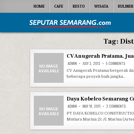
Skip to content
HOME
CAFE
RESTO
WISATA
KULINER
Seputar Semarang
All About Semarang
Tag:
Dist
CV Anugerah Pratama, Jual
ON CV
ADMIN
JULY 3, 2013
5 COMMENTS
CV Anugerah Pratama bergerak dalam
beberapa proyek baik jangka…
Daya Kobelco Semarang C
ON D
ADMIN
MAY 18, 2011
2 COMMENTS
PT DAYA KOBELCO CONSTRUCTIO
Mutiara Marina 21 Jl. Marina (Art