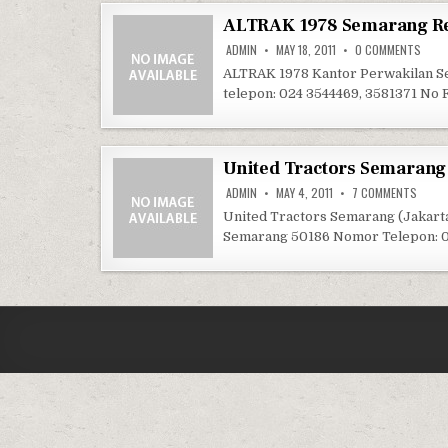
ALTRAK 1978 Semarang Rep
ON A
ADMIN
MAY 18, 2011
0 COMMENTS
ALTRAK 1978 Kantor Perwakilan S
telepon: 024 3544469, 3581371 No 
United Tractors Semarang
ON UN
ADMIN
MAY 4, 2011
7 COMMENTS
United Tractors Semarang (Jakarta
Semarang 50186 Nomor Telepon: 