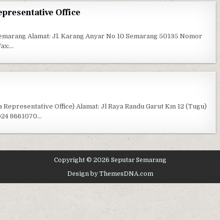
resentative Office
LTRAK 1978 SEMARANG REPRESENTATIVE OFFICE
emarang Alamat: Jl. Karang Anyar No 10 Semarang 50135 Nomor
Fax:…
ITED TRACTORS SEMARANG
 Representative Office) Alamat: Jl Raya Randu Garut Km 12 (Tugu)
024 8661070…
Copyright © 2026 Seputar Semarang
Design by ThemesDNA.com