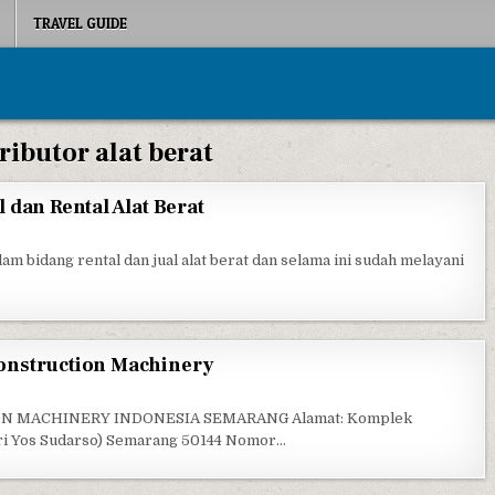
TRAVEL GUIDE
ributor alat berat
 dan Rental Alat Berat
 ANUGERAH PRATAMA, JUAL DAN RENTAL ALAT BERAT
 bidang rental dan jual alat berat dan selama ini sudah melayani
onstruction Machinery
AYA KOBELCO SEMARANG CONSTRUCTION MACHINERY
N MACHINERY INDONESIA SEMARANG Alamat: Komplek
eri Yos Sudarso) Semarang 50144 Nomor…