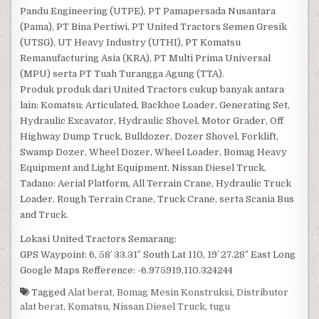
Pandu Engineering (UTPE), PT Pamapersada Nusantara
(Pama), PT Bina Pertiwi, PT United Tractors Semen Gresik
(UTSG), UT Heavy Industry (UTHI), PT Komatsu
Remanufacturing Asia (KRA), PT Multi Prima Universal
(MPU) serta PT Tuah Turangga Agung (TTA).
Produk produk dari United Tractors cukup banyak antara
lain: Komatsu: Articulated, Backhoe Loader, Generating Set,
Hydraulic Excavator, Hydraulic Shovel, Motor Grader, Off
Highway Dump Truck, Bulldozer, Dozer Shovel, Forklift,
Swamp Dozer, Wheel Dozer, Wheel Loader, Bomag Heavy
Equipment and Light Equipment, Nissan Diesel Truck,
Tadano: Aerial Platform, All Terrain Crane, Hydraulic Truck
Loader, Rough Terrain Crane, Truck Crane, serta Scania Bus
and Truck.
Lokasi United Tractors Semarang:
GPS Waypoint: 6, 58′ 33.31″ South Lat 110, 19′ 27.28″ East Long
Google Maps Refference: -6.975919,110.324244
Tagged
Alat berat
,
Bomag Mesin Konstruksi
,
Distributor
alat berat
,
Komatsu
,
Nissan Diesel Truck
,
tugu