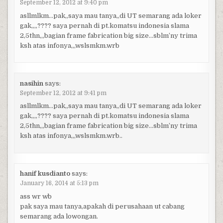
September 12, 2012 at 9:40 pm
asllmlkm…pak,,saya mau tanya,,di UT semarang ada loker
gak,,,,???? saya pernah di pt.komatsu indonesia slama
2,5thn,,,bagian frame fabrication big size…sblm’ny trima
ksh atas infonya,,,wslsmkm.wrb
nasihin
says:
September 12, 2012 at 9:41 pm
asllmlkm…pak,,saya mau tanya,,di UT semarang ada loker
gak,,,,???? saya pernah di pt.komatsu indonesia slama
2,5thn,,,bagian frame fabrication big size…sblm’ny trima
ksh atas infonya,,,wslsmkm.wrb..
hanif kusdianto
says:
January 16, 2014 at 5:13 pm
ass wr wb
pak saya mau tanya,apakah di perusahaan ut cabang
semarang ada lowongan.