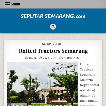
Skip to content
MENU
Seputar Semarang
All About Semarang
POSTED IN
SERBA SERBI
United Tractors Semarang
ON UNITED TRACTORS
ADMIN
MAY 4, 2011
7 COMMENTS
United
Tractors
Semarang
(Jakarta
Representat
ive Office)
Alamat: Jl
Raya Randu
Garut Km 12