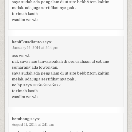
saya sudah ada pengalam di ut site bekb&tcm kaltim
melak. ada juga sertifikat nya pak .
terimah kasih
wasllm wr wb.
hanif kusdianto
says:
January 16, 2014 at 5:14 pm
ass wr wb
pak saya mau tanya,apakah di perusahaan ut cabang
semarang ada lowongan.
saya sudah ada pengalam di ut site bekb&tcm kaltim
melak. ada juga sertifikat nya pak .
no hp saya 085350615377
terimah kasih
wasllm wr wb.
bambang
says:
August 11, 2014 at 2:11 am