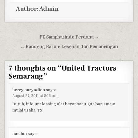
Author:
Admin
Post navigation
PT Sampharindo Perdana →
← Bandeng Baron: Lesehan dan Pemancingan
7 thoughts on “
United Tractors
Semarang
”
herry nuryadien
says:
August 27, 2011 at 8:16 am
Butuh, info unt leasing alat berat baru. Qta baru maw
mulai usaha. Tx
nasihin
says: