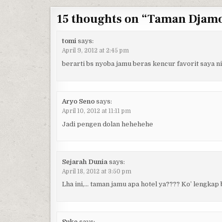
15 thoughts on “
Taman Djamo
tomi
says:
April 9, 2012 at 2:45 pm
berarti bs nyoba jamu beras kencur favorit saya n
Aryo Seno
says:
April 10, 2012 at 11:11 pm
Jadi pengen dolan hehehehe
Sejarah Dunia
says:
April 18, 2012 at 3:50 pm
Lha ini,… taman jamu apa hotel ya???? Ko’ lengkap 
Suke
says: