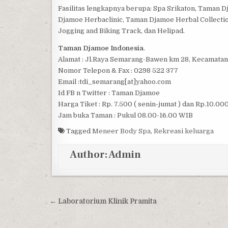
Fasilitas lengkapnya berupa: Spa Srikaton, Taman
Djamoe Herbaclinic, Taman Djamoe Herbal Collecti
Jogging and Biking Track, dan Helipad.
Taman Djamoe Indonesia
.
Alamat : Jl.Raya Semarang-Bawen km 28, Kecamata
Nomor Telepon & Fax : 0298 522 377
Email :tdi_semarang[at]yahoo.com
Id FB n Twitter : Taman Djamoe
Harga Tiket : Rp. 7.500 ( senin-jumat ) dan Rp.10.00
Jam buka Taman : Pukul 08.00-16.00 WIB
Tagged
Meneer Body Spa
,
Rekreasi keluarga
Author:
Admin
Post navigation
← Laboratorium Klinik Pramita