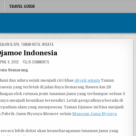
TRAVEL GUIDE
SALON & SPA
,
TAMAN KOTA
,
WISATA
jamoe Indonesia
ON TAMAN DJAMOE INDONESIA
PRIL 9, 2012
15 COMMENTS
esia Semarang
ami dan udara sejuk menjadi ciri khas
obyek wisata
Taman
nesia yang terletak di jalan Raya Semarang Bawen km 28
ngan elok ratusan jenis tanaman jamu yang terhampar seluas 3
ntunya menjadi keunikan tersendiri. Letak geografisnya berada di
rpaduan alam yang mempesona. Taman Djamoe ini bisa menjadi
eh Pabrik Jamu Nyonya Meneer selain
Museum Jamu Nyonya
 secara lebih dekat akan keanekaragaman tanaman jamu yang