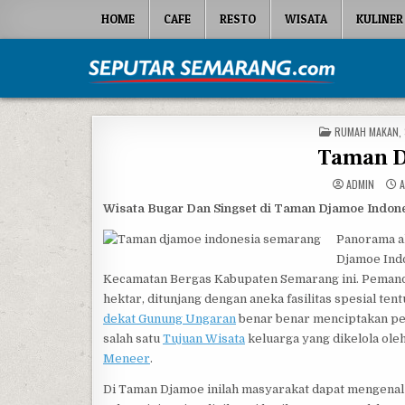
Skip to content
HOME
CAFE
RESTO
WISATA
KULINER
Seputar Semarang
All About Semarang
POSTED IN
RUMAH MAKAN
,
Taman D
ADMIN
A
Wisata Bugar Dan Singset di Taman Djamoe Indon
Panorama al
Djamoe Indo
Kecamatan Bergas Kabupaten Semarang ini. Pemanda
hektar, ditunjang dengan aneka fasilitas spesial te
dekat Gunung Ungaran
benar benar menciptakan pe
salah satu
Tujuan Wisata
keluarga yang dikelola ol
Meneer
.
Di Taman Djamoe inilah masyarakat dapat mengenal