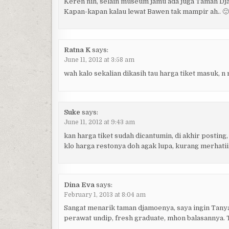
Keren nih, selain museum jamu ada juga Taman Dj
Kapan-kapan kalau lewat Bawen tak mampir ah.. 
Ratna K
says:
June 11, 2012 at 3:58 am
wah kalo sekalian dikasih tau harga tiket masuk, n 
Suke
says:
June 11, 2012 at 9:43 am
kan harga tiket sudah dicantumin, di akhir postin
klo harga restonya doh agak lupa, kurang merhatiin
Dina Eva
says:
February 1, 2013 at 8:04 am
Sangat menarik taman djamoenya, saya ingin Tany
perawat undip, fresh graduate, mhon balasannya. 