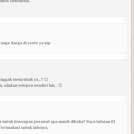
amoe Indonesia..

range harga di resto ya sip
g, nggak menyimak ya…? 🙂
, silakan telepon sendiri lah… 🙂
a untuk lowongan perawat apa masih dibuka? Saya lulusan S1
Terimakasi untuk infonya.