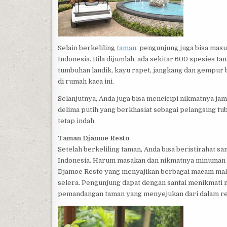
Selain berkeliling
taman
, pengunjung juga bisa mas
Indonesia. Bila dijumlah, ada sekitar 600 spesies ta
tumbuhan landik, kayu rapet, jangkang dan gempur b
di rumah kaca ini.
Selanjutnya, Anda juga bisa mencicipi nikmatnya ja
delima putih yang berkhasiat sebagai pelangsing tu
tetap indah.
Taman Djamoe Resto
Setelah berkeliling taman, Anda bisa beristirahat
Indonesia. Harum masakan dan nikmatnya minuman 
Djamoe Resto yang menyajikan berbagai macam maka
selera. Pengunjung dapat dengan santai menikmat
pemandangan taman yang menyejukan dari dalam re