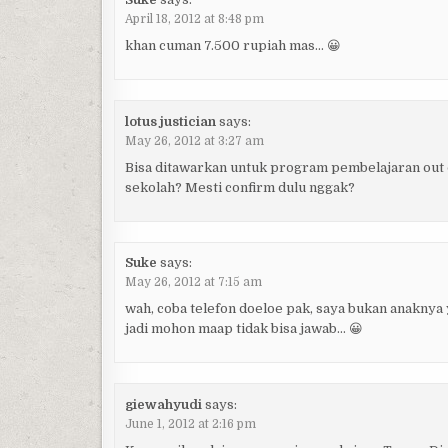
April 18, 2012 at 8:48 pm
khan cuman 7.500 rupiah mas… 😀
lotus justician
says:
May 26, 2012 at 3:27 am
Bisa ditawarkan untuk program pembelajaran out 
sekolah? Mesti confirm dulu nggak?
Suke
says:
May 26, 2012 at 7:15 am
wah, coba telefon doeloe pak, saya bukan anaknya
jadi mohon maap tidak bisa jawab… 😀
giewahyudi
says:
June 1, 2012 at 2:16 pm