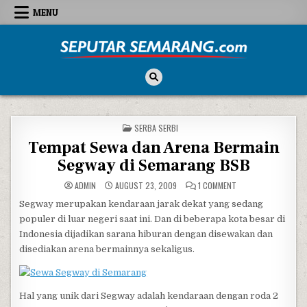
Skip to content
MENU
Seputar Semarang
All About Semarang
POSTED IN
SERBA SERBI
Tempat Sewa dan Arena Bermain
Segway di Semarang BSB
ON TEMPAT SEWA DA
ADMIN
AUGUST 23, 2009
1 COMMENT
Segway merupakan kendaraan jarak dekat yang sedang
populer di luar negeri saat ini. Dan di beberapa kota besar di
Indonesia dijadikan sarana hiburan dengan disewakan dan
disediakan arena bermainnya sekaligus.
Hal yang unik dari Segway adalah kendaraan dengan roda 2