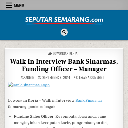
Skip to content
MENU
Seputar Semarang
All About Semarang
POSTED IN
LOWONGAN KERJA
Walk In Interview Bank Sinarmas,
Funding Officer – Manager
ON WALK IN INT
ADMIN
SEPTEMBER 9, 2014
LEAVE A COMMENT
Lowongan Kerja – Walk in Interview
Bank Sinarmas
Semarang, posisi sebagai:
Funding Sales Officer
: Kesempatan bagi anda yang
menginginkan kecepatan karir, pengembangan diri,