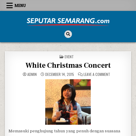
Skip to content
MENU
Seputar Semarang
All About Semarang
POSTED IN
EVENT
White Christmas Concert
ON WHITE CHRI
ADMIN
DECEMBER 14, 2015
LEAVE A COMMENT
Memasuki penghujung tahun yang penuh dengan suasana