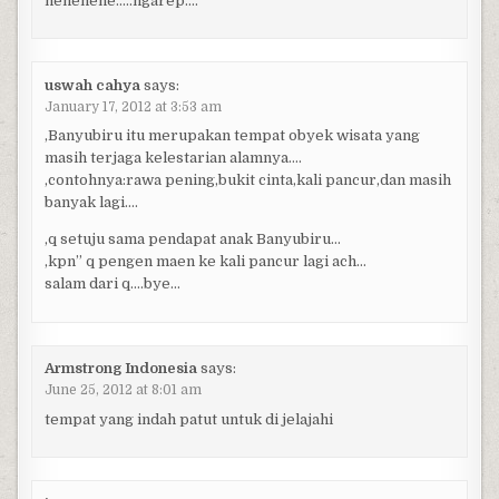
hehehehe…..ngarep….
uswah cahya
says:
January 17, 2012 at 3:53 am
,Banyubiru itu merupakan tempat obyek wisata yang
masih terjaga kelestarian alamnya….
,contohnya:rawa pening,bukit cinta,kali pancur,dan masih
banyak lagi….
,q setuju sama pendapat anak Banyubiru…
,kpn” q pengen maen ke kali pancur lagi ach…
salam dari q….bye…
Armstrong Indonesia
says:
June 25, 2012 at 8:01 am
tempat yang indah patut untuk di jelajahi