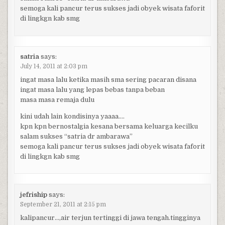
semoga kali pancur terus sukses jadi obyek wisata faforit
di lingkgn kab smg
satria
says:
July 14, 2011 at 2:03 pm
ingat masa lalu ketika masih sma sering pacaran disana
ingat masa lalu yang lepas bebas tanpa beban
masa masa remaja dulu
kini udah lain kondisinya yaaaa….
kpn kpn bernostalgia kesana bersama keluarga kecilku
salam sukses “satria dr ambarawa”
semoga kali pancur terus sukses jadi obyek wisata faforit
di lingkgn kab smg
jefriship
says:
September 21, 2011 at 2:15 pm
kalipancur…,air terjun tertinggi di jawa tengah.tingginya