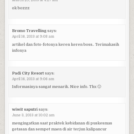
March 29, 2013 at 4:27 am
ok bozzz
Bromo Travelling
says:
April 16, 2013 at 9:08 am
artikel dan foto-fotonya keren keren boss.. Terimakasih
infonya
Padi City Resort
says:
April 16, 2013 at 9:06 am
Informasinya sangat menarik. Nice info. Thx 🙂
wiwit saputri
says:
June 3, 2013 at 10:02 am
mengingatkan saat praktek kebidanan di puskesmas
getasan dan sempet maen di air terjun kalipancur