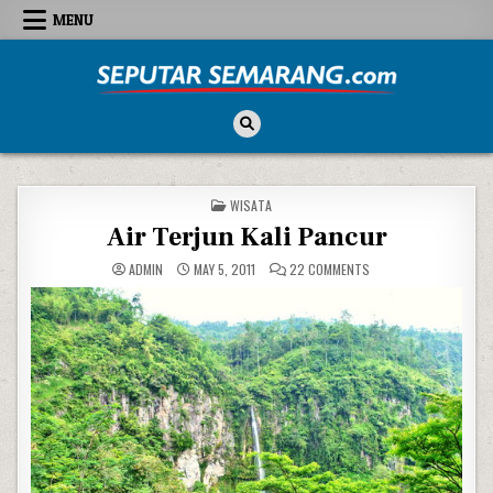
Skip to content
MENU
Seputar Semarang
All About Semarang
POSTED IN
WISATA
Air Terjun Kali Pancur
ON AIR TERJUN KALI P
ADMIN
MAY 5, 2011
22 COMMENTS