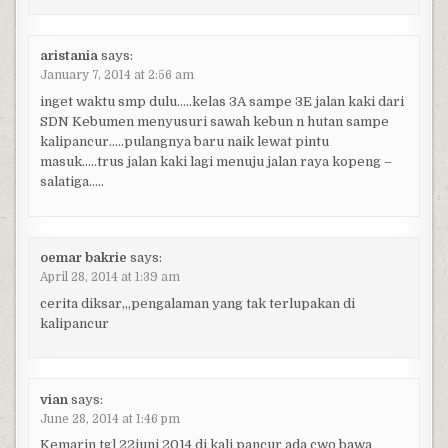
aristania
says:
January 7, 2014 at 2:56 am
inget waktu smp dulu…..kelas 3A sampe 3E jalan kaki dari
SDN Kebumen menyusuri sawah kebun n hutan sampe
kalipancur…..pulangnya baru naik lewat pintu
masuk…..trus jalan kaki lagi menuju jalan raya kopeng –
salatiga…..
oemar bakrie
says:
April 28, 2014 at 1:39 am
cerita diksar,,,pengalaman yang tak terlupakan di
kalipancur
vian
says:
June 28, 2014 at 1:46 pm
Kemarin tgl 22juni 2014 di kali pancur ada cwo bawa