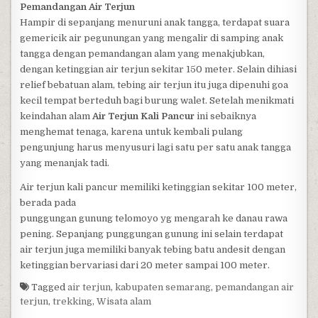
Pemandangan Air Terjun
Hampir di sepanjang menuruni anak tangga, terdapat suara
gemericik air pegunungan yang mengalir di samping anak
tangga dengan pemandangan alam yang menakjubkan,
dengan ketinggian air terjun sekitar 150 meter. Selain dihiasi
relief bebatuan alam, tebing air terjun itu juga dipenuhi goa
kecil tempat berteduh bagi burung walet. Setelah menikmati
keindahan alam
Air Terjun Kali Pancur
ini sebaiknya
menghemat tenaga, karena untuk kembali pulang
pengunjung harus menyusuri lagi satu per satu anak tangga
yang menanjak tadi.
Air terjun kali pancur memiliki ketinggian sekitar 100 meter,
berada pada
punggungan gunung telomoyo yg mengarah ke danau rawa
pening. Sepanjang punggungan gunung ini selain terdapat
air terjun juga memiliki banyak tebing batu andesit dengan
ketinggian bervariasi dari 20 meter sampai 100 meter.
Tagged
air terjun
,
kabupaten semarang
,
pemandangan air
terjun
,
trekking
,
Wisata alam