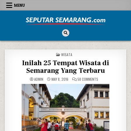
Skip to content
MENU
Seputar Semarang
All About Semarang
POSTED IN
WISATA
Inilah 25 Tempat Wisata di
Semarang Yang Terbaru
ON INILAH 25 TEMPAT
ADMIN
MAY 8, 2016
58 COMMENTS