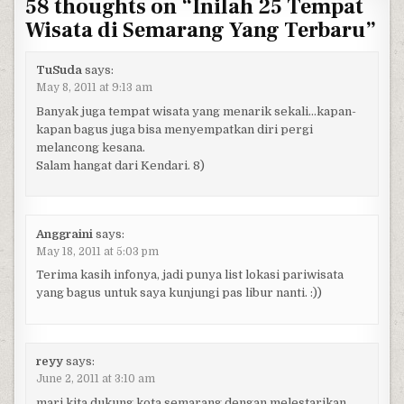
58 thoughts on “
Inilah 25 Tempat
Wisata di Semarang Yang Terbaru
”
TuSuda
says:
May 8, 2011 at 9:13 am
Banyak juga tempat wisata yang menarik sekali…kapan-
kapan bagus juga bisa menyempatkan diri pergi
melancong kesana.
Salam hangat dari Kendari. 8)
Anggraini
says:
May 18, 2011 at 5:03 pm
Terima kasih infonya, jadi punya list lokasi pariwisata
yang bagus untuk saya kunjungi pas libur nanti. :))
reyy
says:
June 2, 2011 at 3:10 am
mari kita dukung kota semarang dengan melestarikan