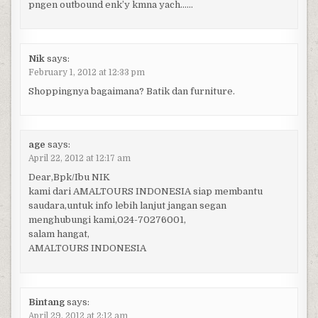
pngen outbound enk’y kmna yach……
Nik
says:
February 1, 2012 at 12:33 pm
Shoppingnya bagaimana? Batik dan furniture.
age
says:
April 22, 2012 at 12:17 am
Dear,Bpk/Ibu NIK
kami dari AMALTOURS INDONESIA siap membantu
saudara,untuk info lebih lanjut jangan segan
menghubungi kami,024-70276001,
salam hangat,
AMALTOURS INDONESIA
Bintang
says:
April 29, 2012 at 2:12 am