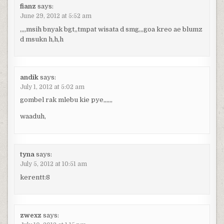
fianz
says:
June 29, 2012 at 5:52 am
,,,,msih bnyak bgt,,tmpat wisata d smg,,,goa kreo ae blumz
d msukn h,h,h
andik
says:
July 1, 2012 at 5:02 am
gombel rak mlebu kie pye,,,,,,
waaduh,
tyna
says:
July 5, 2012 at 10:51 am
kerentt:8
zwexz
says: