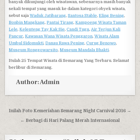
banyak dikunjungi oleh wisatawan, sebenarnya masih banyak
sekali tempat yang masuk ke dalam kategori obyek wisata,
sebut saja
Waduk Jatibarang
,
Santosa Stable
,
Eling Bening
,
Bonbin Mangkang
,
Pantai Tirang
,
Kampoeng Wisata Taman
Lele
,
Kelenteng Tay Kak Sie
,
Candi Tugu
,
Air Terjun Kali
Pancur
,
Kawasan Wana Wisata Penggaron
,
Wisata Alam
Umbul Sidomukti
,
Danau Rawa Pening
,
Curug Benowo
,
Museum Ronggowarsito
,
Museum Mandala Bhakti
.
Itulah 25 Tempat Wisata di Semarang Yang Terbaru. Selamat
berlibur di Semarang.
Author:
Admin
Post navigation
Inilah Foto Kemeriahan Semarang Night Carnival 2016 →
← Berbagi di Hari Palang Merah Internasional