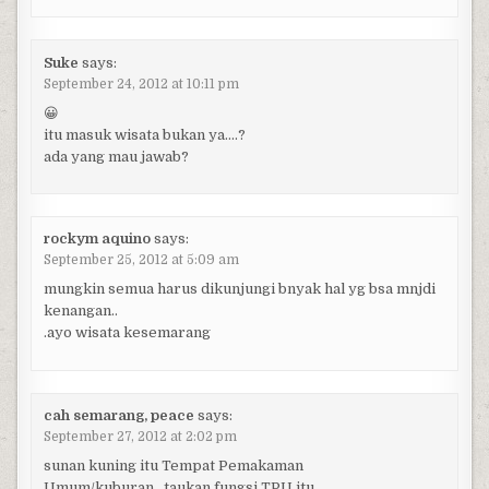
Suke
says:
September 24, 2012 at 10:11 pm
😀
itu masuk wisata bukan ya….?
ada yang mau jawab?
rockym aquino
says:
September 25, 2012 at 5:09 am
mungkin semua harus dikunjungi bnyak hal yg bsa mnjdi
kenangan..
.ayo wisata kesemarang
cah semarang, peace
says:
September 27, 2012 at 2:02 pm
sunan kuning itu Tempat Pemakaman
Umum/kuburan,,,taukan fungsi TPU itu.