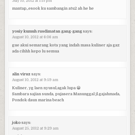
July 10, 2012 at 1:15 pm
mantap,,esook ku sambangin atu2 ah he he
yosiy kumuh rusdimatan gang-gang
says:
August 10, 2012 at 6:06 am
gue akui semarang kota yang indah masa kuliner aja gaz
ada cihhh kepo lu semua
alin viruz
says:
August 10, 2012 at 9:59 am
Kuliner, yg laen nyusul,agak lupa 😀
Sambara sajian sunda, pujasera Manunggal jl.gajahmada,
Pondok daun marina beach
joko
says:
August 25, 2012 at 9:29 am