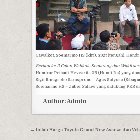
Cawalkot: Soemarmo HS (kiri), Sigit (tengah), Hendr
Berikut ke-3 Calon Walikota Semarang dan Wakil ser
Hendrar Prihadi-Hevearita GR (Hendi-Ita) yang diu
Sigit Ibnugroho Sarasprono – Agus Sutyoso (Sibagus
Soemarmo HS – Zuber Safawi yang didukung PKS d
Author:
Admin
Post navigation
← Inilah Harga Toyota Grand New Avanza dan Vel