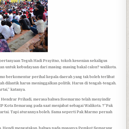
ertanyaan Teguh Hadi Prayitno, tokoh kesenian sekaligus
an untuk kebudayaan dari masing-masing bakal calon? walikota.
 berkomentar perihal kepala daerah yang tak boleh terlibat
ah dilantik harus meninggalkan politik. Harus di tengah-tengah.
tai,” katanya.
ab Hendrar Prihadi, merasa bahwa Soemarmo telah menyindir
IP Kota Semarang pada saat menjabat sebagai Walikota. ?”Pak
partai. Tapi aturannya boleh. Sama seperti Pak Marmo pernah
n, Hendi mengatakan, bahwa pada masanya Pemkot Semarang