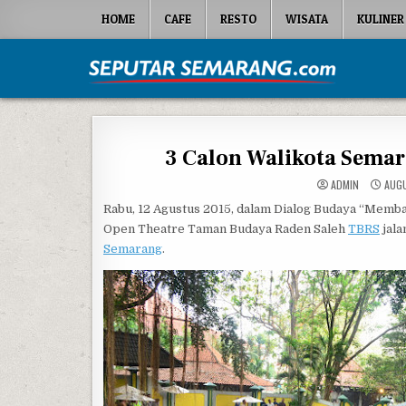
Skip to content
HOME
CAFE
RESTO
WISATA
KULINER
Seputar Semarang
All About Semarang
3 Calon Walikota Sema
ADMIN
AUGU
Rabu, 12 Agustus 2015, dalam Dialog Budaya “Mem
Open Theatre Taman Budaya Raden Saleh
TBRS
jala
Semarang
.