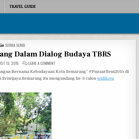
TRAVEL GUIDE
POSTED IN
SERBA SERBI
rang Dalam Dialog Budaya TBRS
ON 3 CALON WALIKOTA SEMARANG DALAM DIALOG BUD
ST 13, 2015
LEAVE A COMMENT
bangun Bersama Kebudayaan Kota Semarang” #PazaarSeni2015 di
n Sriwijaya Semarang itu mengundang ke-3 calon
walikota