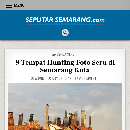
Skip to content
MENU
Seputar Semarang
All About Semarang
POSTED IN
SERBA SERBI
9 Tempat Hunting Foto Seru di
Semarang Kota
ON 9 TEMPAT HUNTING
ADMIN
MAY 24, 2016
1 COMMENT