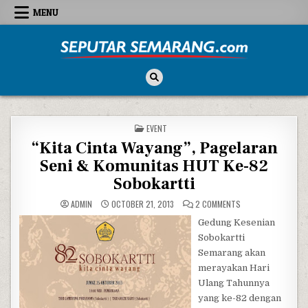
Skip to content
MENU
Seputar Semarang
All About Semarang
POSTED IN
EVENT
“Kita Cinta Wayang”, Pagelaran
Seni & Komunitas HUT Ke-82
Sobokartti
ON “KITA CINTA WA
ADMIN
OCTOBER 21, 2013
2 COMMENTS
Gedung Kesenian
Sobokartti
Semarang akan
merayakan Hari
Ulang Tahunnya
yang ke-82 dengan