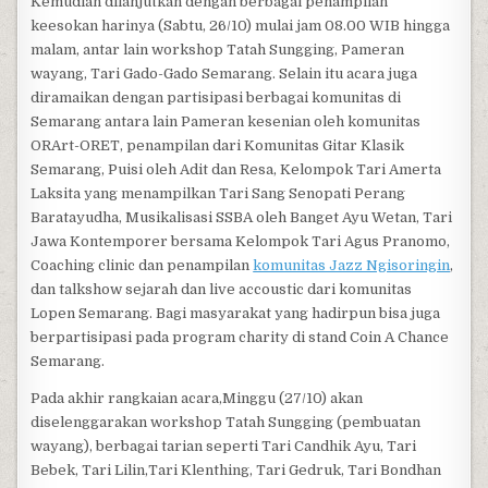
Kemudian dilanjutkan dengan berbagai penampilan
keesokan harinya (Sabtu, 26/10) mulai jam 08.00 WIB hingga
malam, antar lain workshop Tatah Sungging, Pameran
wayang, Tari Gado-Gado Semarang. Selain itu acara juga
diramaikan dengan partisipasi berbagai komunitas di
Semarang antara lain Pameran kesenian oleh komunitas
ORArt-ORET, penampilan dari Komunitas Gitar Klasik
Semarang, Puisi oleh Adit dan Resa, Kelompok Tari Amerta
Laksita yang menampilkan Tari Sang Senopati Perang
Baratayudha, Musikalisasi SSBA oleh Banget Ayu Wetan, Tari
Jawa Kontemporer bersama Kelompok Tari Agus Pranomo,
Coaching clinic dan penampilan
komunitas Jazz Ngisoringin
,
dan talkshow sejarah dan live accoustic dari komunitas
Lopen Semarang. Bagi masyarakat yang hadirpun bisa juga
berpartisipasi pada program charity di stand Coin A Chance
Semarang.
Pada akhir rangkaian acara,Minggu (27/10) akan
diselenggarakan workshop Tatah Sungging (pembuatan
wayang), berbagai tarian seperti Tari Candhik Ayu, Tari
Bebek, Tari Lilin,Tari Klenthing, Tari Gedruk, Tari Bondhan