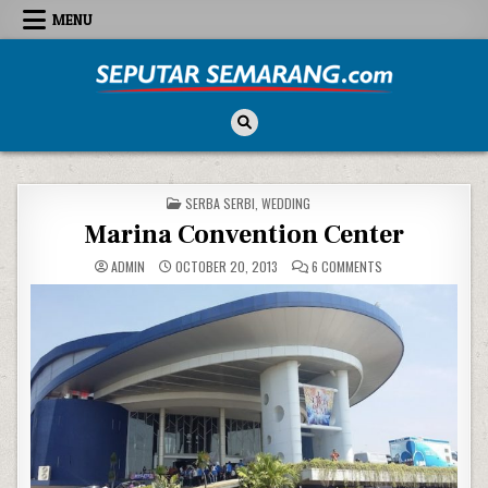
Skip to content
MENU
Seputar Semarang
All About Semarang
POSTED IN
SERBA SERBI
,
WEDDING
Marina Convention Center
ON MARINA CONVEN
ADMIN
OCTOBER 20, 2013
6 COMMENTS