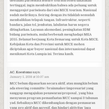
destinasi pariwisata leisure tourism boleh dikatakan
tertinggal, ingin membuktikan bahwa ada peluang untuk
menggenjot pariwisata dari sisi MICE tourism. Nasional
sudah meliriknya. Seiring dengan itu tidaklah semudah
membalikkan telapak tangan. Infrastruktur, seperti
bandara, jalan tol, jembatan, lalulintas harus segera
ditingkatkan. Layanan akomodasi, peningkatan SDM
bidang pariwisata, mulai berbenah menghadapi MEA
2015. Selamat berjuang Kota Semarang untuk Kota MICE.
Kebijakan Kota dan Provinsi untuk MICE mohon
diciptakan agar buyer nasional dan internasional dapat
menikmati Kota Lumpia ini. Terima kasih.
AC. Koestomo
says:
January 5, 2016 at 10:37 am
MCC belum dipasarkan secara aktif, atau mungkin belum
ada steering committe / brainmaker/impresariat yang
sanggup mengajukan penawaran/proposal , yang bisa
menyusun program pemanfaatan MCC sampai 3 tahunan
yad. Sebaiknya MCC dikembangkan dengan pemasaran
yang pro aktif dan agresif, dan hindari aktivitas ‘jaga