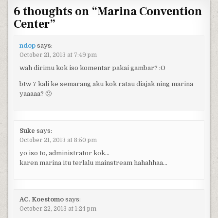
6 thoughts on “
Marina Convention
Center
”
ndop
says:
October 21, 2013 at 7:49 pm
wah dirimu kok iso komentar pakai gambar? :O
btw 7 kali ke semarang aku kok ratau diajak ning marina
yaaaaa? 🙁
Suke
says:
October 21, 2013 at 8:50 pm
yo iso to, administrator kok…
karen marina itu terlalu mainstream hahahhaa…
AC. Koestomo
says:
October 22, 2013 at 1:24 pm